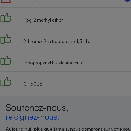
Radiateur électrique
Ppg-2 methyl ether
Téléphone mobile -
Smartphone
Plaque de cuisson à
induction
2-bromo-2-nitropropane-1,3-diol
Climatiseur -
Iodopropynyl butylcarbamate
Ventilateur
Ci 16035
Antivirus
Climatiseur -
Ventilateur
Soutenez-nous,
rejoignez-nous,
Aujourd'hui, plus que jamais
, nous comptons sur votre sout