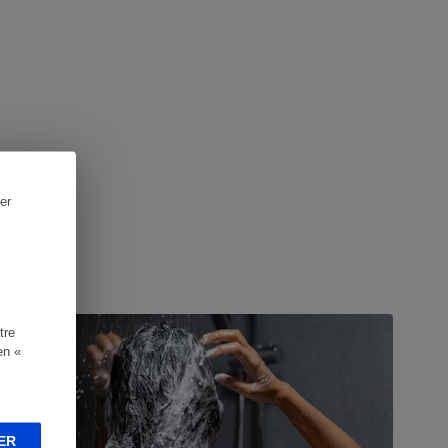
er
UIDE D'ACHAT
tre
en «
ER