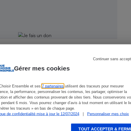
s
Réfrigérateur
Continuer sans accept
Gérer mes cookies
Choisir Ensemble et ses
7 partenaires
utilisent des traceurs pour mesurer
CONSEILS
G
ience, la performance, personnaliser les contenus, les partager, optimiser la
tion et afficher des contenus provenant de sites tiers. Nous conserverons vo
 pendant 6 mois. Vous pourrez changer d’avis à tout moment en utilisant le li
étrer les traceurs » en bas de chaque page.
ique de confidentialité mise à jour le 12/07/2024
|
Personnaliser mes choix
TOUT ACCEPTER & FERM