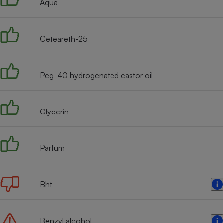
Aqua
Internet
Gros électroménager
Téléphonie
Ceteareth-25
Petit électroménager 
Complément
alimentaire
Mutuelle
Peg-40 hydrogenated castor oil
Assurance emprunteu
Glycerin
Matelas
Champa
boutei
Banque 
Parfum
Téléviseur
Antimoustique
Lave-linge
Bht
Benzyl alcohol