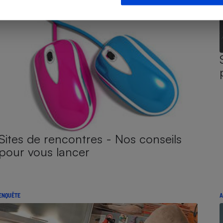
Sites de rencontres - Nos conseils
pour vous lancer
ENQUÊTE
A