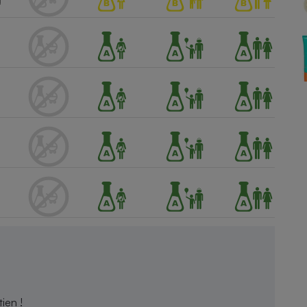
Électricité - Gaz
Appareil photo
numérique
Four encastrable
Lessive
Aspirateur
ien !