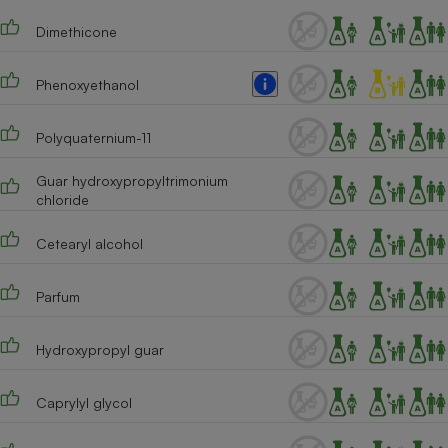
Téléphone mobile -
Smartphone
Dimethicone
Plaque de cuisson à
induction
Phenoxyethanol
Polyquaternium-11
Climatiseur -
Ventilateur
Guar hydroxypropyltrimonium
chloride
Antivirus
Cetearyl alcohol
Climatiseur -
Ventilateur
Parfum
Hydroxypropyl guar
Caprylyl glycol