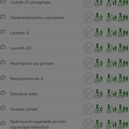
Ceteth-10 phosphate
Cafetière à expressos
Styrene/acrylates copolymer
Laureth-4
Laureth-23
Hydrolyzed soy protein
Robot ménager
Benzophenone-4
Disodium edta
Sodium citrate
Hydrolyzed vegetable protein
pg-propyl silanetriol