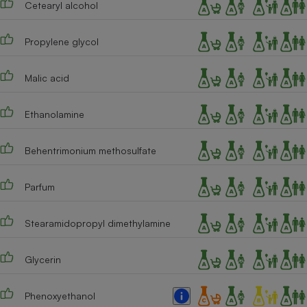
Cetearyl alcohol
Téléphone mobile -
Smartphone
Plaque de cuisson à
induction
Propylene glycol
Malic acid
Climatiseur -
Ventilateur
Ethanolamine
Behentrimonium methosulfate
Antivirus
Climatiseur -
Parfum
Ventilateur
Stearamidopropyl dimethylamine
Glycerin
Phenoxyethanol