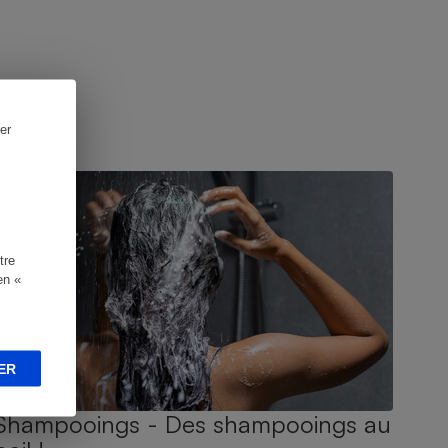
er
UIDE D'ACHAT
tre
en «
ER
Shampooings - Des shampooings au