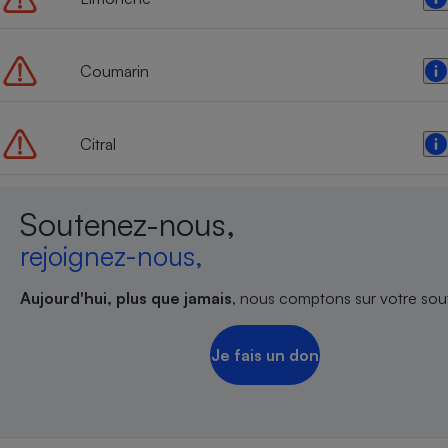
Radiateur électrique
Coumarin
Téléphone mobile -
Smartphone
Plaque de cuisson à
induction
Citral
Climatiseur -
Soutenez-nous,
Ventilateur
rejoignez-nous,
Antivirus
Aujourd'hui, plus que jamais
, nous comptons sur votre sout
Climatiseur -
Ventilateur
Je fais un don