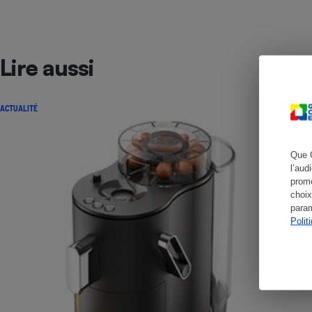
Lire aussi
Cafetière à expresso
ACTUALITÉ
Que 
l’aud
promo
choix
Robot ménager
param
Polit