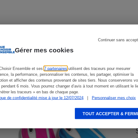
s
Réfrigérateur
Continuer sans accept
CONSEILS
G
Gérer mes cookies
Choisir Ensemble et ses
7 partenaires
utilisent des traceurs pour mesurer
ience, la performance, personnaliser les contenus, les partager, optimiser la
tion et afficher des contenus provenant de sites tiers. Nous conserverons vo
 pendant 6 mois. Vous pourrez changer d’avis à tout moment en utilisant le li
étrer les traceurs » en bas de chaque page.
ique de confidentialité mise à jour le 12/07/2024
|
Personnaliser mes choix
TOUT ACCEPTER & FERM