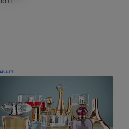
poil !
CTUALITÉ