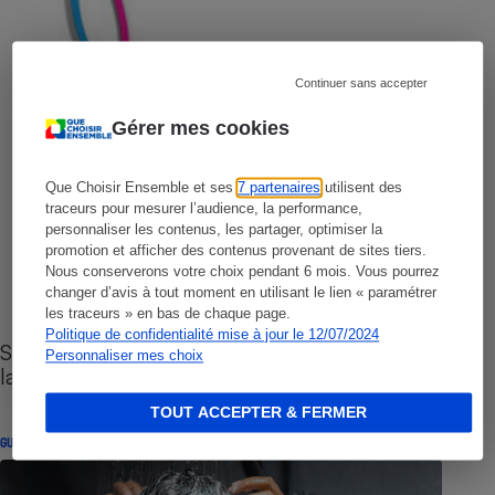
Continuer sans accepter
Gérer mes cookies
Que Choisir Ensemble et ses
7 partenaires
utilisent des
traceurs pour mesurer l’audience, la performance,
personnaliser les contenus, les partager, optimiser la
promotion et afficher des contenus provenant de sites tiers.
Nous conserverons votre choix pendant 6 mois. Vous pourrez
changer d’avis à tout moment en utilisant le lien « paramétrer
les traceurs » en bas de chaque page.
Politique de confidentialité mise à jour le 12/07/2024
Sites de rencontres - Nos conseils pour vous
Personnaliser mes choix
lancer
TOUT ACCEPTER & FERMER
GUIDE D'ACHAT