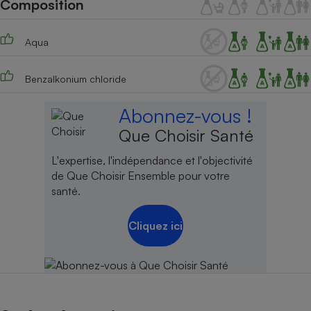
Composition
Téléphone mobile -
Smartphone
Plaque de cuisson à
induction
Aqua
Benzalkonium chloride
Climatiseur -
Abonnez-vous !
Ventilateur
Que Choisir Santé
Antivirus
L'expertise, l'indépendance et l'objectivité
de Que Choisir Ensemble pour votre
Climatiseur -
santé.
Ventilateur
Cliquez ici