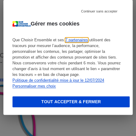
Continuer sans accepter
Gérer mes cookies
Que Choisir Ensemble et ses
7 partenaires
utilisent des
traceurs pour mesurer l’audience, la performance,
personnaliser les contenus, les partager, optimiser la
Cafetière à capsules zéro déchet CoffeeB (vidéo)
promotion et afficher des contenus provenant de sites tiers.
- Premières impressions
Nous conserverons votre choix pendant 6 mois. Vous pourrez
changer d’avis à tout moment en utilisant le lien « paramétrer
les traceurs » en bas de chaque page.
CONSEILS
Politique de confidentialité mise à jour le 12/07/2024
Personnaliser mes choix
TOUT ACCEPTER & FERMER