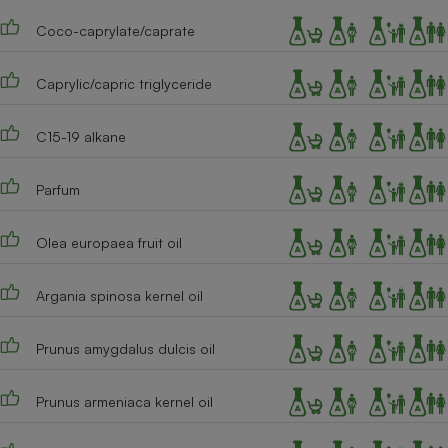
Téléphone mobile -
Smartphone
Coco-caprylate/caprate
Plaque de cuisson à
induction
Caprylic/capric triglyceride
C15-19 alkane
Climatiseur -
Ventilateur
Parfum
Antivirus
Olea europaea fruit oil
Climatiseur -
Ventilateur
Argania spinosa kernel oil
Prunus amygdalus dulcis oil
Prunus armeniaca kernel oil