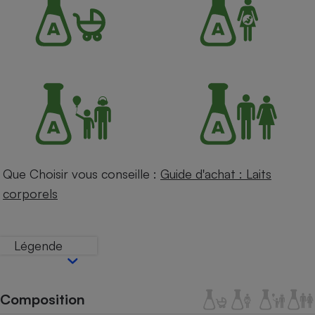
Petit électroménager - U
Complément
alimentaire
Mutuelle
Assurance emprunteur
Matelas
Champagne
bouteille
Banque en 
Que Choisir vous conseille :
Guide d'achat : Laits
Téléviseur
corporels
Antimoustique
Lave-linge
Légende
Radiateur électrique
Composition