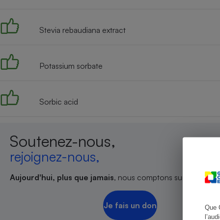
Stevia rebaudiana extract
Cafetière à expresso
Potassium sorbate
Sorbic acid
Soutenez-nous,
Robot ménager
rejoignez-nous,
Aujourd'hui, plus que jamais
, nous comptons sur votre sout
Je fais un don
Que 
l’aud