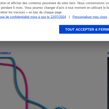
tion et afficher des contenus provenant de sites tiers. Nous conserverons vo
 pendant 6 mois. Vous pourrez changer d’avis à tout moment en utilisant le li
étrer les traceurs » en bas de chaque page.
ique de confidentialité mise à jour le 12/07/2024
|
Personnaliser mes choix
TOUT ACCEPTER & FERM
CONSEILS
G