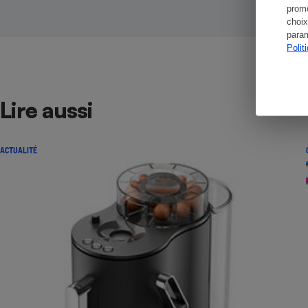
promo
choix
param
Polit
Lire aussi
ACTUALITÉ