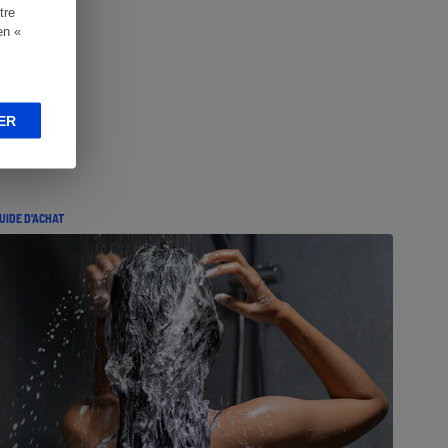
tre
en «
ER
UIDE D'ACHAT