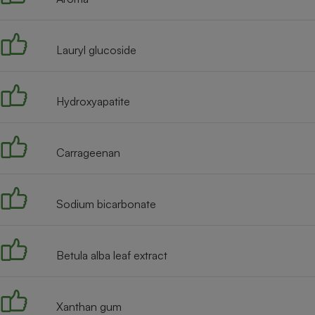
Radiateur électrique
Lauryl glucoside
Téléphone mobile -
Smartphone
Plaque de cuisson à
induction
Hydroxyapatite
Climatiseur -
Carrageenan
Ventilateur
Sodium bicarbonate
Antivirus
Climatiseur -
Ventilateur
Betula alba leaf extract
Xanthan gum