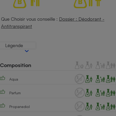
Téléphone mobile -
Smartphone
Plaque de cuisson à
induction
Que Choisir vous conseille :
Dossier : Déodorant -
Antitranspirant
Climatiseur -
Ventilateur
Légende
Antivirus
Composition
Climatiseur -
Ventilateur
Aqua
Parfum
Propanediol