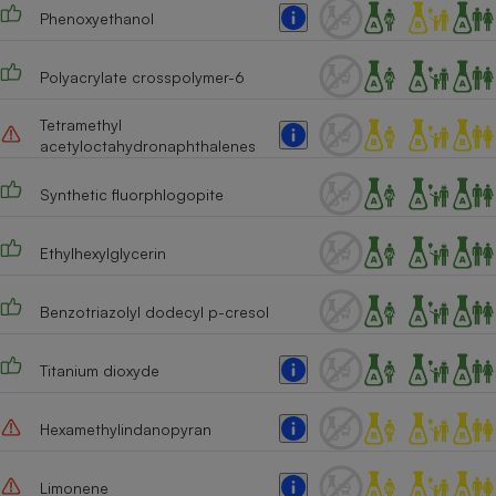
Phenoxyethanol
Cafetière à expressos
Polyacrylate crosspolymer-6
Tetramethyl
acetyloctahydronaphthalenes
Synthetic fluorphlogopite
Ethylhexylglycerin
Robot ménager
Benzotriazolyl dodecyl p-cresol
Titanium dioxyde
Hexamethylindanopyran
Limonene