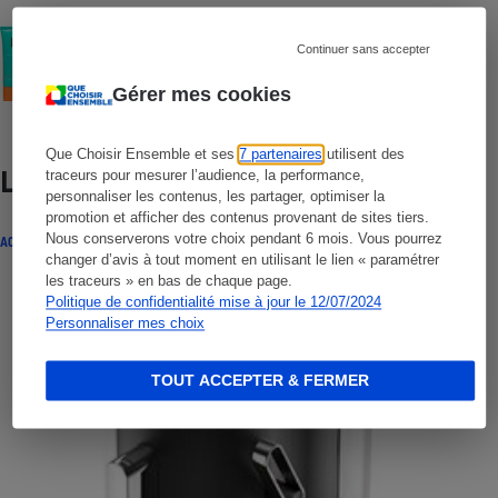
COMMENT NOUS TESTONS
Crèmes solaires visage - Le protocole
Continuer sans accepter
Gérer mes cookies
Que Choisir Ensemble et ses
7 partenaires
utilisent des
Lire aussi
traceurs pour mesurer l’audience, la performance,
personnaliser les contenus, les partager, optimiser la
promotion et afficher des contenus provenant de sites tiers.
Nous conserverons votre choix pendant 6 mois. Vous pourrez
ACTUALITÉ
changer d’avis à tout moment en utilisant le lien « paramétrer
les traceurs » en bas de chaque page.
Politique de confidentialité mise à jour le 12/07/2024
Personnaliser mes choix
TOUT ACCEPTER & FERMER