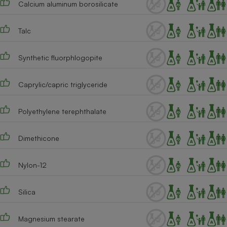
Calcium aluminum borosilicate
Téléphone mobile -
Smartphone
Plaque de cuisson à
induction
Talc
Synthetic fluorphlogopite
Climatiseur -
Ventilateur
Caprylic/capric triglyceride
Polyethylene terephthalate
Antivirus
Climatiseur -
Dimethicone
Ventilateur
Nylon-12
Silica
Magnesium stearate