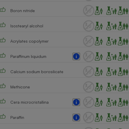
Cafetière à expressos
Boron nitride
Isostearyl alcohol
Acrylates copolymer
Paraffinum liquidum
Robot ménager
Calcium sodium borosilicate
Methicone
Cera microcristallina
Paraffin