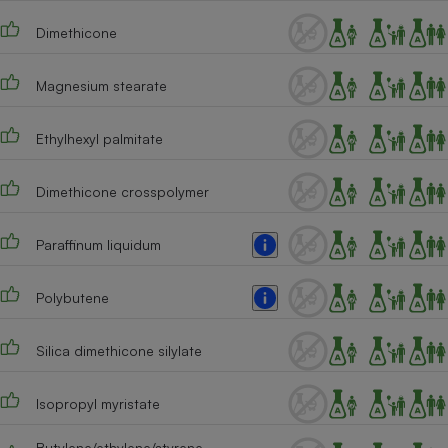
Téléphone mobile -
Smartphone
Dimethicone
Plaque de cuisson à
induction
Magnesium stearate
Ethylhexyl palmitate
Climatiseur -
Ventilateur
Dimethicone crosspolymer
Antivirus
Paraffinum liquidum
Climatiseur -
Ventilateur
Polybutene
Silica dimethicone silylate
Isopropyl myristate
Butylene/ethylene/styrene