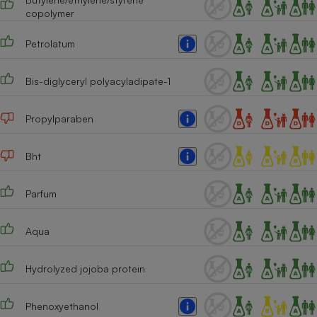
copolymer
Cafetière à expressos
Petrolatum
Bis-diglyceryl polyacyladipate-1
Propylparaben
Bht
Robot ménager
Parfum
Aqua
Hydrolyzed jojoba protein
Phenoxyethanol