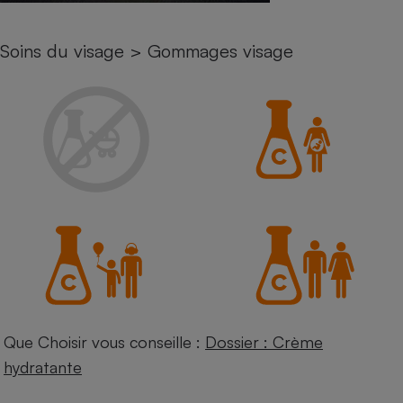
Petit électroménager - U
Complément
Soins du visage
>
Gommages visage
alimentaire
Mutuelle
Assurance emprunteur
Matelas
Champagne
bouteille
Banque en 
Téléviseur
Antimoustique
Lave-linge
Que Choisir vous conseille :
Dossier : Crème
Radiateur électrique
hydratante