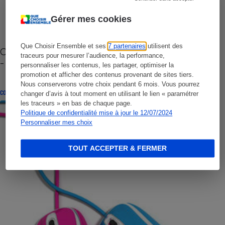
Gérer mes cookies
Que Choisir Ensemble et ses
7 partenaires
utilisent des
Cafetière à capsules zéro déchet CoffeeB (vidéo)
traceurs pour mesurer l’audience, la performance,
- Premières impressions
personnaliser les contenus, les partager, optimiser la
promotion et afficher des contenus provenant de sites tiers.
Nous conserverons votre choix pendant 6 mois. Vous pourrez
CONSEILS
changer d’avis à tout moment en utilisant le lien « paramétrer
les traceurs » en bas de chaque page.
Politique de confidentialité mise à jour le 12/07/2024
Personnaliser mes choix
TOUT ACCEPTER & FERMER