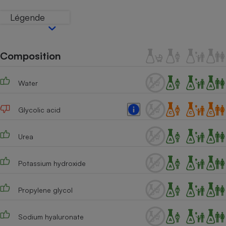
Téléphone mobile -
Smartphone
Légende
Plaque de cuisson à
induction
Composition
Climatiseur -
Ventilateur
Water
Glycolic acid
Antivirus
Climatiseur -
Urea
Ventilateur
Potassium hydroxide
Propylene glycol
Sodium hyaluronate