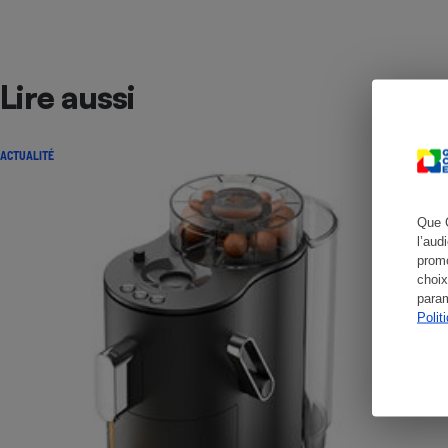
Lire aussi
Cafetière à expresso
ACTUALITÉ
Que 
l’aud
promo
choix
Robot ménager
param
Polit