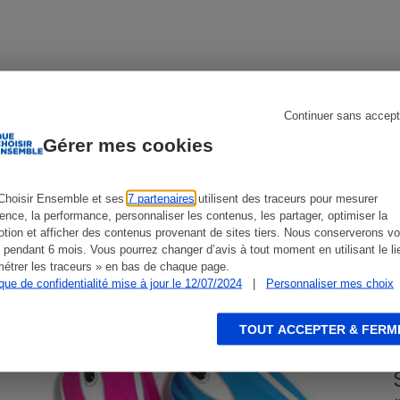
s
Réfrigérateur
Continuer sans accept
CONSEILS
G
Gérer mes cookies
Choisir Ensemble et ses
7 partenaires
utilisent des traceurs pour mesurer
ience, la performance, personnaliser les contenus, les partager, optimiser la
tion et afficher des contenus provenant de sites tiers. Nous conserverons vo
 pendant 6 mois. Vous pourrez changer d’avis à tout moment en utilisant le li
étrer les traceurs » en bas de chaque page.
ique de confidentialité mise à jour le 12/07/2024
|
Personnaliser mes choix
TOUT ACCEPTER & FERM