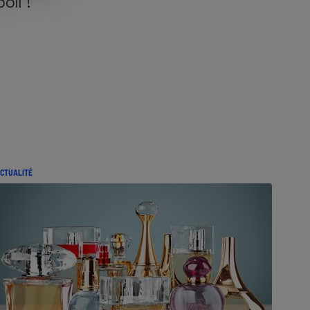
poil !
CTUALITÉ