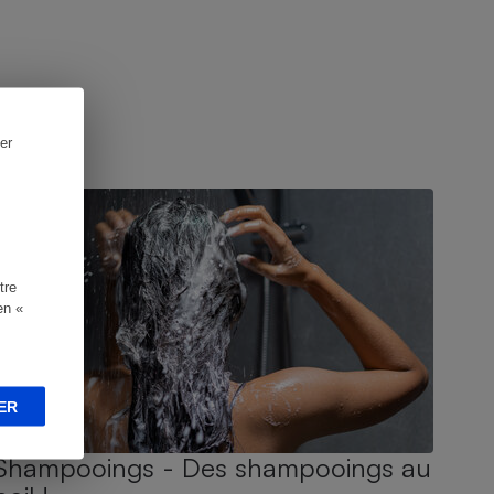
er
UIDE D'ACHAT
tre
en «
ER
Shampooings - Des shampooings au