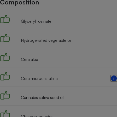
Composition
Internet
Gros électroménager
Téléphonie
Glyceryl rosinate
Petit électroménager 
Complément
alimentaire
Mutuelle
Assurance emprunteu
Hydrogenated vegetable oil
Cera alba
Matelas
Champa
boutei
Banque 
Cera microcristallina
Téléviseur
Antimoustique
Lave-linge
Cannabis sativa seed oil
Charcoal powder