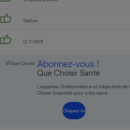
Radiateur électrique
Parfum
Téléphone mobile -
Smartphone
Plaque de cuisson à
induction
Ci 77499
Climatiseur -
Abonnez-vous !
Ventilateur
Que Choisir Santé
Antivirus
L'expertise, l'indépendance et l'objectivité de
Choisir Ensemble pour votre santé.
Climatiseur -
Ventilateur
Cliquez ici