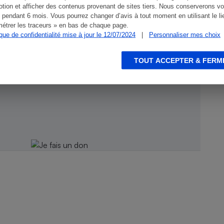
tion et afficher des contenus provenant de sites tiers. Nous conserverons vo
 pendant 6 mois. Vous pourrez changer d’avis à tout moment en utilisant le li
étrer les traceurs » en bas de chaque page.
ique de confidentialité mise à jour le 12/07/2024
|
Personnaliser mes choix
TOUT ACCEPTER & FERM
ien !