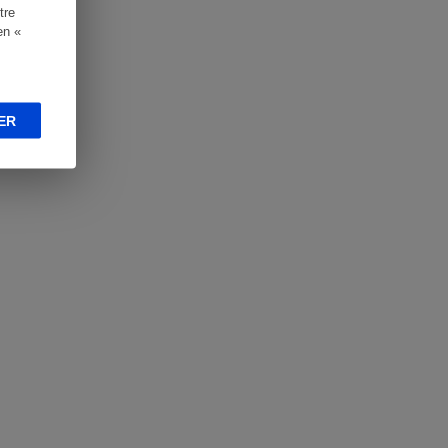
tre
en «
ER