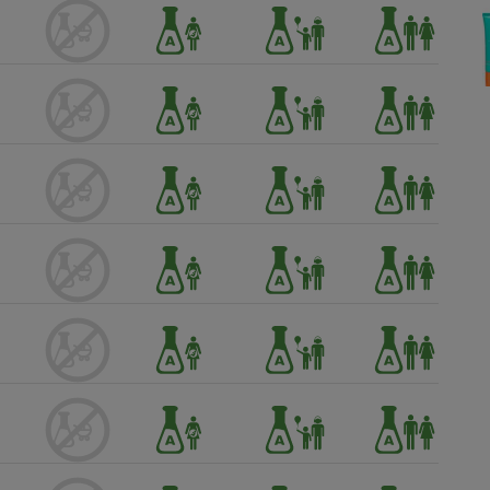
Électricité - Gaz
Appareil photo
numérique
Four encastrable
Lessive
Aspirateur