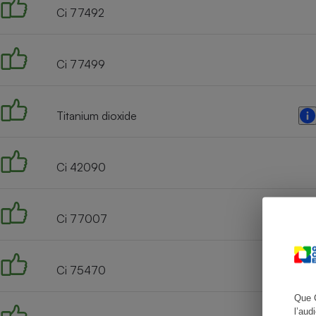
Ci 77492
Ci 77499
Cafetière à expresso
Titanium dioxide
Ci 42090
Robot ménager
Ci 77007
Ci 75470
Que 
l’aud