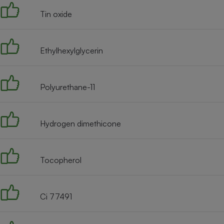
Radiateur électrique
Tin oxide
Téléphone mobile -
Smartphone
Ethylhexylglycerin
Plaque de cuisson à
induction
Polyurethane-11
Climatiseur -
Ventilateur
Hydrogen dimethicone
Antivirus
Tocopherol
Climatiseur -
Ventilateur
Ci 77491