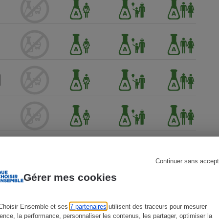
s
Réfrigérateur
Continuer sans accept
Gérer mes cookies
Choisir Ensemble et ses
7 partenaires
utilisent des traceurs pour mesurer
ience, la performance, personnaliser les contenus, les partager, optimiser la