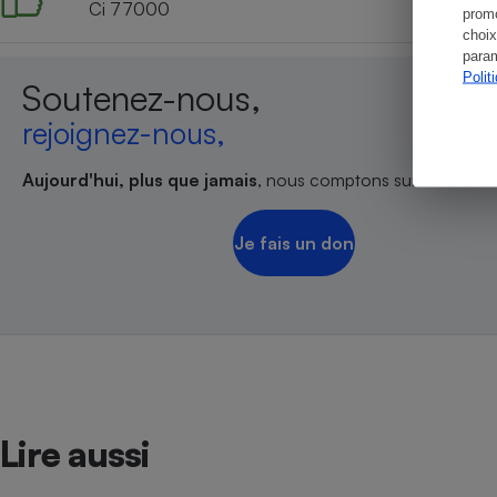
Ci 77000
promo
choix
param
Polit
Soutenez-nous,
rejoignez-nous,
Aujourd'hui, plus que jamais
, nous comptons sur votre sout
Je fais un don
Lire aussi