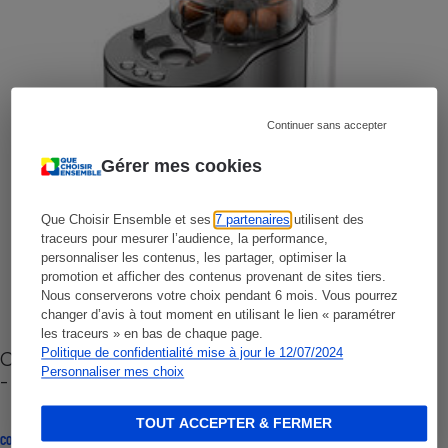
Continuer sans accepter
Gérer mes cookies
Que Choisir Ensemble et ses
7 partenaires
utilisent des
traceurs pour mesurer l’audience, la performance,
personnaliser les contenus, les partager, optimiser la
promotion et afficher des contenus provenant de sites tiers.
Nous conserverons votre choix pendant 6 mois. Vous pourrez
changer d’avis à tout moment en utilisant le lien « paramétrer
les traceurs » en bas de chaque page.
Politique de confidentialité mise à jour le 12/07/2024
Cafetière à capsules zéro déchet CoffeeB (vidéo)
Personnaliser mes choix
- Premières impressions
TOUT ACCEPTER & FERMER
CONSEILS