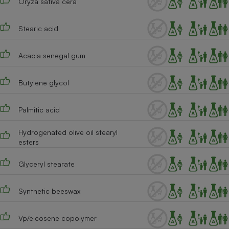
Oryza sativa cera
Téléphone mobile -
Smartphone
Plaque de cuisson à
Stearic acid
induction
Acacia senegal gum
Climatiseur -
Butylene glycol
Ventilateur
Palmitic acid
Antivirus
Hydrogenated olive oil stearyl
Climatiseur -
esters
Ventilateur
Glyceryl stearate
Synthetic beeswax
Vp/eicosene copolymer