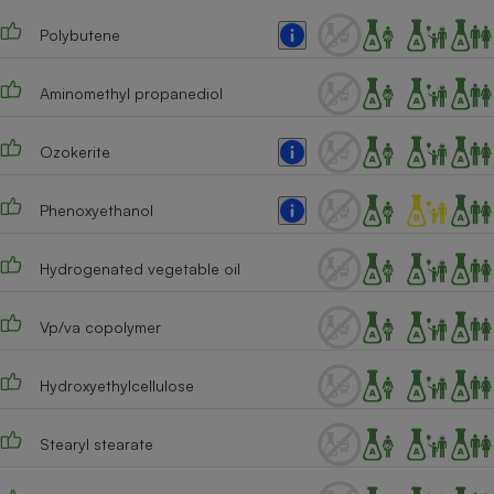
Cafetière à expressos
Polybutene
Aminomethyl propanediol
Ozokerite
Phenoxyethanol
Robot ménager
Hydrogenated vegetable oil
Vp/va copolymer
Hydroxyethylcellulose
Stearyl stearate