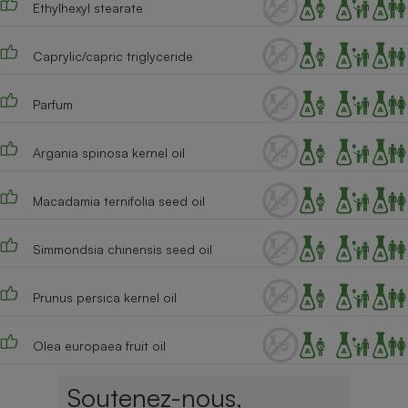
Ethylhexyl stearate
Téléphone mobile -
Smartphone
Plaque de cuisson à
induction
Caprylic/capric triglyceride
Parfum
Climatiseur -
Ventilateur
Argania spinosa kernel oil
Macadamia ternifolia seed oil
Antivirus
Climatiseur -
Simmondsia chinensis seed oil
Ventilateur
Prunus persica kernel oil
Olea europaea fruit oil
Soutenez-nous,