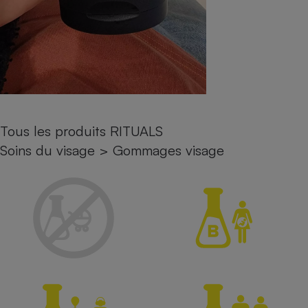
Petit électroménager - U
Complément
alimentaire
Mutuelle
Assurance emprunteur
Tous les produits RITUALS
Matelas
Champagne
Soins du visage
>
Gommages visage
bouteille
Banque en 
Téléviseur
Antimoustique
Lave-linge
Radiateur électrique