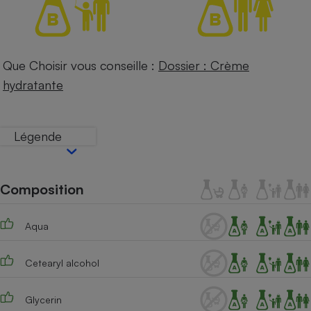
Téléphone mobile -
Smartphone
Plaque de cuisson à
induction
Que Choisir vous conseille :
Dossier : Crème
hydratante
Climatiseur -
Ventilateur
Légende
Antivirus
Climatiseur -
Composition
Ventilateur
Aqua
Cetearyl alcohol
Glycerin