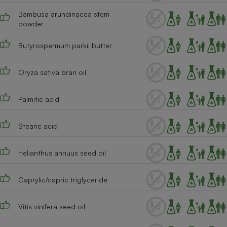
Bambusa arundinacea stem
Cafetière à expressos
powder
Butyrospermum parkii butter
Oryza sativa bran oil
Palmitic acid
Robot ménager
Stearic acid
Helianthus annuus seed oil
Caprylic/capric triglyceride
Vitis vinifera seed oil