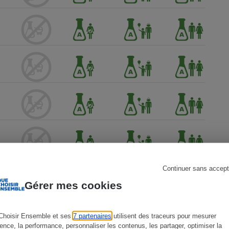
s
Réfrigérateur
Continuer sans accept
Gérer mes cookies
Choisir Ensemble et ses
7 partenaires
utilisent des traceurs pour mesurer
ience, la performance, personnaliser les contenus, les partager, optimiser la