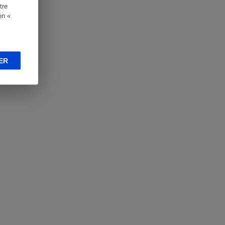
tre
en «
ER