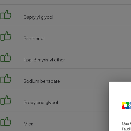
Caprylyl glycol
Cafetière à expresso
Panthenol
Ppg-3 myristyl ether
Sodium benzoate
Robot ménager
Propylene glycol
Mica
Que 
l’aud