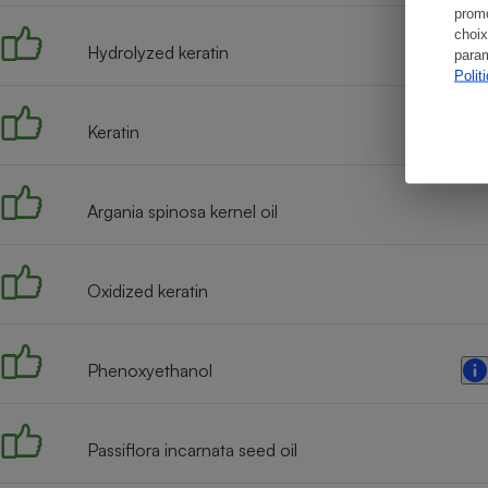
promo
choix
Hydrolyzed keratin
param
Polit
Keratin
Argania spinosa kernel oil
Oxidized keratin
Phenoxyethanol
Passiflora incarnata seed oil