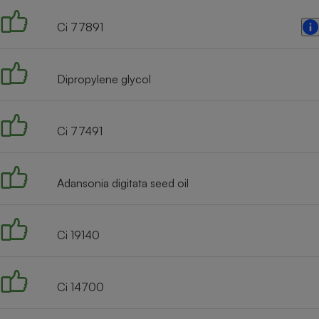
Ci 77891
Dipropylene glycol
Ci 77491
Adansonia digitata seed oil
Ci 19140
Ci 14700