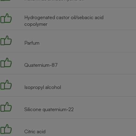
Radiateur électrique
Hydrogenated castor oil/sebacic acid
Téléphone mobile -
copolymer
Smartphone
Plaque de cuisson à
induction
Parfum
Climatiseur -
Quaternium-87
Ventilateur
Isopropyl alcohol
Antivirus
Climatiseur -
Ventilateur
Silicone quaternium-22
Citric acid