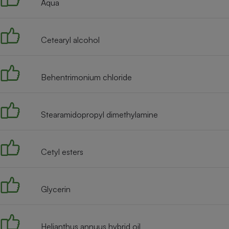
Aqua
Internet
Gros électroménager
Téléphonie
Cetearyl alcohol
Petit électroménager 
Complément
alimentaire
Mutuelle
Behentrimonium chloride
Assurance emprunteu
Stearamidopropyl dimethylamine
Matelas
Champa
boutei
Banque 
Cetyl esters
Téléviseur
Antimoustique
Lave-linge
Glycerin
Helianthus annuus hybrid oil