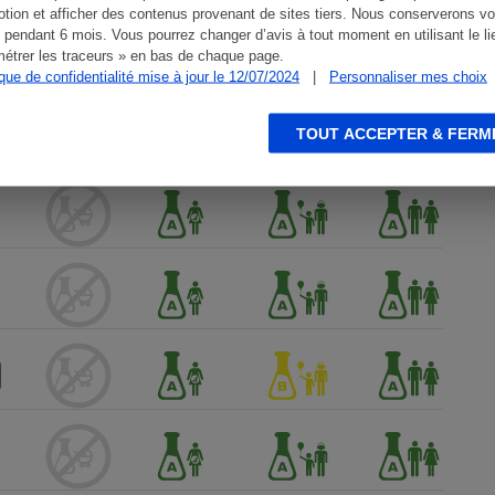
tion et afficher des contenus provenant de sites tiers. Nous conserverons vo
 pendant 6 mois. Vous pourrez changer d’avis à tout moment en utilisant le li
étrer les traceurs » en bas de chaque page.
ique de confidentialité mise à jour le 12/07/2024
|
Personnaliser mes choix
TOUT ACCEPTER & FERM