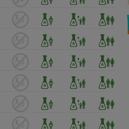
Électricité - Gaz
Appareil photo
numérique
Four encastrable
Lessive
Aspirateur