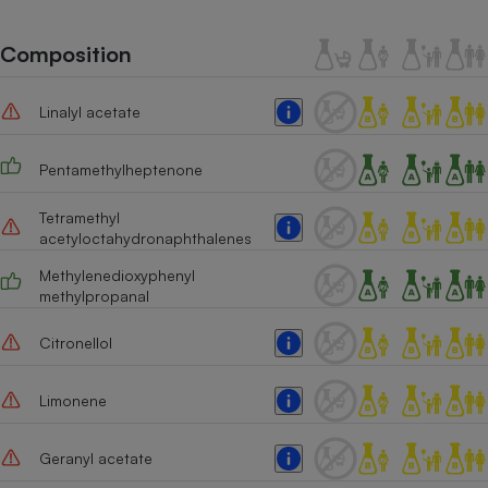
Téléphone mobile -
Smartphone
Plaque de cuisson à
Composition
induction
Linalyl acetate
Climatiseur -
Pentamethylheptenone
Ventilateur
Tetramethyl
acetyloctahydronaphthalenes
Antivirus
Methylenedioxyphenyl
Climatiseur -
methylpropanal
Ventilateur
Citronellol
Limonene
Geranyl acetate