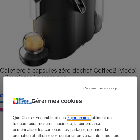
Cafetière à capsules zéro déchet CoffeeB (vidéo)
- Premières impressions
Continuer sans accepter
CONSEILS
Gérer mes cookies
Que Choisir Ensemble et ses
7 partenaires
utilisent des
traceurs pour mesurer l’audience, la performance,
personnaliser les contenus, les partager, optimiser la
promotion et afficher des contenus provenant de sites tiers.