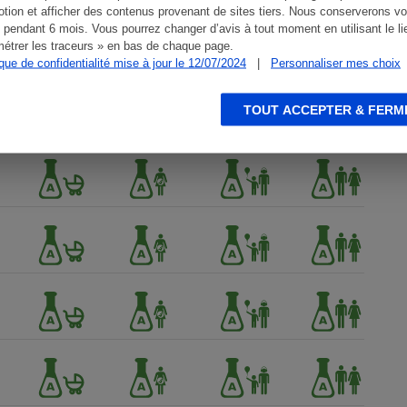
tion et afficher des contenus provenant de sites tiers. Nous conserverons vo
 pendant 6 mois. Vous pourrez changer d’avis à tout moment en utilisant le li
étrer les traceurs » en bas de chaque page.
ique de confidentialité mise à jour le 12/07/2024
|
Personnaliser mes choix
TOUT ACCEPTER & FERM