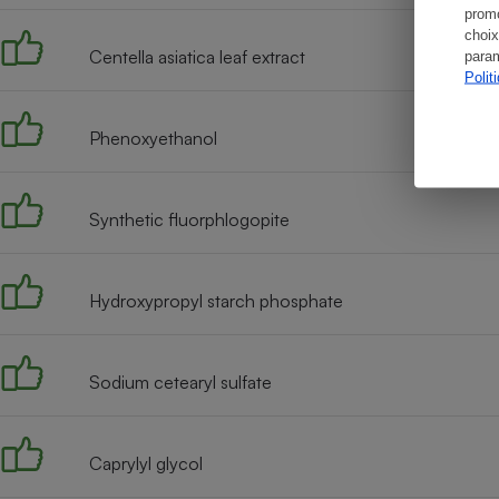
promo
choix
Centella asiatica leaf extract
param
Polit
Phenoxyethanol
Synthetic fluorphlogopite
Hydroxypropyl starch phosphate
Sodium cetearyl sulfate
Caprylyl glycol