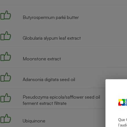
Butyrospermum parkii butter
Cafetière à expresso
Globularia alypum leaf extract
Moonstone extract
Adansonia digitata seed oil
Robot ménager
Pseudozyma epicola/safflower seed oil
ferment extract filtrate
Que 
Ubiquinone
l’aud