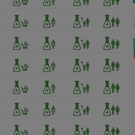
Électricité - Gaz
Appareil photo
numérique
Four encastrable
Lessive
Aspirateur