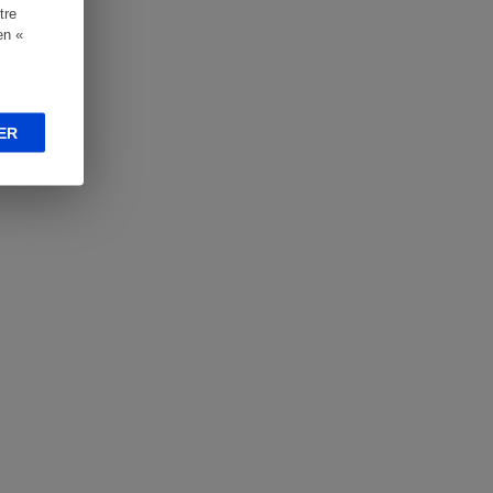
tre
en «
ER