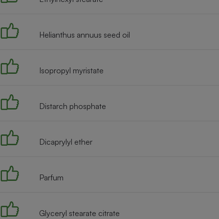
Radiateur électrique
Helianthus annuus seed oil
Téléphone mobile -
Smartphone
Plaque de cuisson à
induction
Isopropyl myristate
Climatiseur -
Distarch phosphate
Ventilateur
Dicaprylyl ether
Antivirus
Climatiseur -
Ventilateur
Parfum
Glyceryl stearate citrate