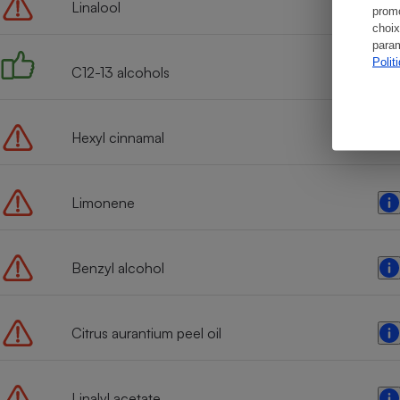
Linalool
promo
choix
param
Polit
C12-13 alcohols
Hexyl cinnamal
Limonene
Benzyl alcohol
Citrus aurantium peel oil
Linalyl acetate