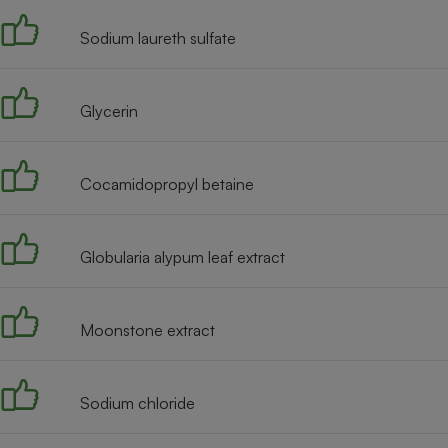
Internet
Sodium laureth sulfate
Gros électroménager
Téléphonie
Petit électroménager 
Complément
Glycerin
alimentaire
Mutuelle
Assurance emprunteu
Cocamidopropyl betaine
Matelas
Globularia alypum leaf extract
Champa
boutei
Banque 
Téléviseur
Moonstone extract
Antimoustique
Lave-linge
Sodium chloride