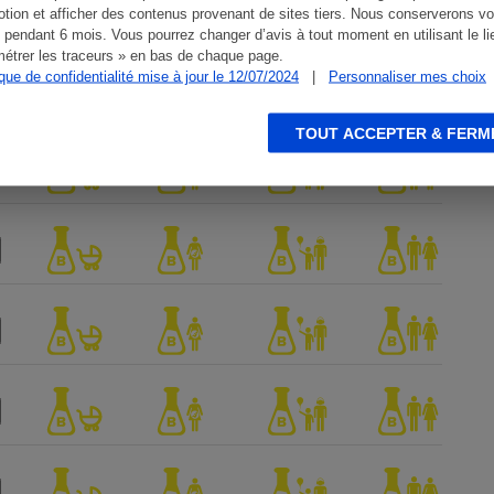
tion et afficher des contenus provenant de sites tiers. Nous conserverons vo
 pendant 6 mois. Vous pourrez changer d’avis à tout moment en utilisant le li
étrer les traceurs » en bas de chaque page.
ique de confidentialité mise à jour le 12/07/2024
|
Personnaliser mes choix
TOUT ACCEPTER & FERM