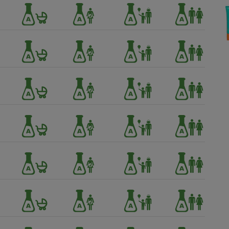
Électricité - Gaz
Appareil photo
numérique
Four encastrable
Lessive
Aspirateur