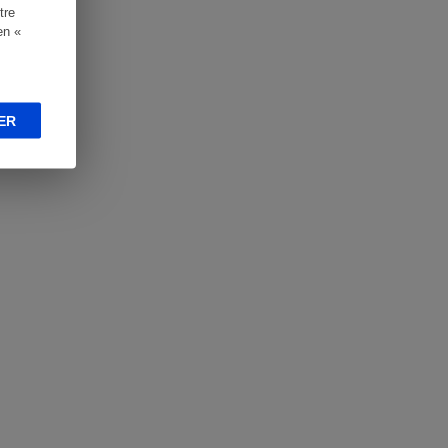
tre
en «
ER