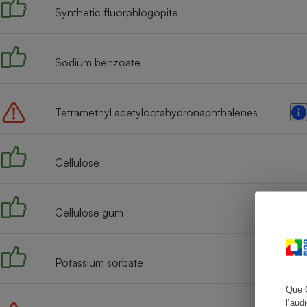
Synthetic fluorphlogopite
Sodium benzoate
Cafetière à expresso
Tetramethyl acetyloctahydronaphthalenes
Cellulose
Robot ménager
Cellulose gum
Potassium sorbate
Que 
l’aud