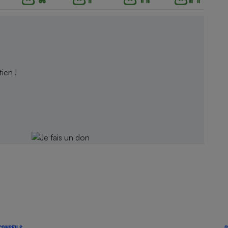
ien !
CONSEILS
G