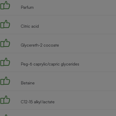
Radiateur électrique
Parfum
Téléphone mobile -
Smartphone
Citric acid
Plaque de cuisson à
induction
Glycereth-2 cocoate
Climatiseur -
Ventilateur
Peg-6 caprylic/capric glycerides
Antivirus
Betaine
Climatiseur -
Ventilateur
C12-15 alkyl lactate