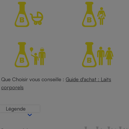
Petit électroménager - U
Complément
alimentaire
Mutuelle
Assurance emprunteur
Matelas
Champagne
bouteille
Banque en 
Téléviseur
Que Choisir vous conseille :
Guide d'achat : Laits
Antimoustique
Lave-linge
corporels
Légende
Radiateur électrique