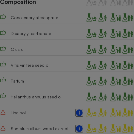
Composition
Téléphone mobile -
Smartphone
Plaque de cuisson à
Coco-caprylate/caprate
induction
Dicaprylyl carbonate
Climatiseur -
Ventilateur
Olus oil
Vitis vinifera seed oil
Antivirus
Climatiseur -
Parfum
Ventilateur
Helianthus annuus seed oil
Linalool
Santalum album wood extract