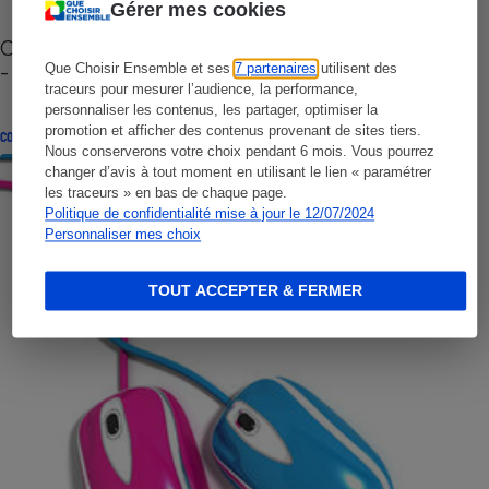
Gérer mes cookies
Cafetière à capsules zéro déchet CoffeeB (vidéo)
- Premières impressions
Que Choisir Ensemble et ses
7 partenaires
utilisent des
traceurs pour mesurer l’audience, la performance,
personnaliser les contenus, les partager, optimiser la
promotion et afficher des contenus provenant de sites tiers.
CONSEILS
Nous conserverons votre choix pendant 6 mois. Vous pourrez
changer d’avis à tout moment en utilisant le lien « paramétrer
les traceurs » en bas de chaque page.
Politique de confidentialité mise à jour le 12/07/2024
Personnaliser mes choix
TOUT ACCEPTER & FERMER