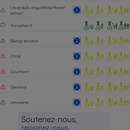
Lavandula angustifolia flower
Cafetière à expressos
extract
Tocopherol
Benzyl alcohol
Citral
Robot ménager
Coumarin
Geraniol
Limonene
Soutenez-nous,
rejoignez-nous,