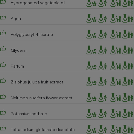
Hydrogenated vegetable oil
Téléphone mobile -
Smartphone
Plaque de cuisson à
induction
Aqua
Polyglyceryl-4 laurate
Climatiseur -
Ventilateur
Glycerin
Parfum
Antivirus
Climatiseur -
Ziziphus jujuba fruit extract
Ventilateur
Nelumbo nucifera flower extract
Potassium sorbate
Tetrasodium glutamate diacetate