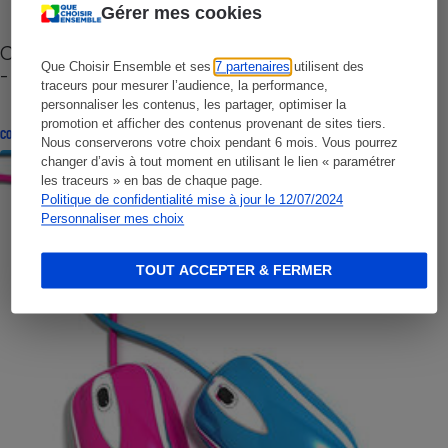
Gérer mes cookies
Cafetière à capsules zéro déchet CoffeeB (vidéo)
Que Choisir Ensemble et ses
7 partenaires
utilisent des
- Premières impressions
traceurs pour mesurer l’audience, la performance,
personnaliser les contenus, les partager, optimiser la
promotion et afficher des contenus provenant de sites tiers.
CONSEILS
Nous conserverons votre choix pendant 6 mois. Vous pourrez
changer d’avis à tout moment en utilisant le lien « paramétrer
les traceurs » en bas de chaque page.
Politique de confidentialité mise à jour le 12/07/2024
Personnaliser mes choix
TOUT ACCEPTER & FERMER