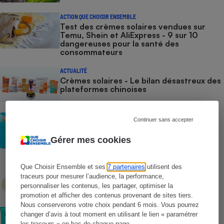
ACTION QUE CHOISIR ENSEMBLE
Test des crèmes solaires vendues sur
Temu, Shein et AliExpress - 9 sur 10
dangereuses pour la santé des
consommateurs
ACTUALITÉ
Crèmes solaires - Le bilan désastreux des
plateformes chinoises
CONSEILS
Continuer sans accepter
Crèmes solaires - Les logos à la loupe
Gérer mes cookies
COMMENT NOUS TESTONS
Que Choisir Ensemble et ses
7 partenaires
utilisent des
Crèmes solaires - Le protocole
traceurs pour mesurer l’audience, la performance,
personnaliser les contenus, les partager, optimiser la
promotion et afficher des contenus provenant de sites tiers.
Nous conserverons votre choix pendant 6 mois. Vous pourrez
COMMENT NOUS TESTONS
changer d’avis à tout moment en utilisant le lien « paramétrer
Crèmes solaires visage - Le protocole
les traceurs » en bas de chaque page.