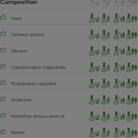
Composition
Téléphone mobile -
Smartphone
Plaque de cuisson à
Aqua
induction
Cetearyl alcohol
Climatiseur -
Ventilateur
Glycerin
Caprylic/capric triglyceride
Antivirus
Climatiseur -
Propylheptyl caprylate
Ventilateur
Undecane
Helianthus annuus seed oil
Parfum