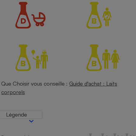
Petit électroménager - U
Complément
alimentaire
Mutuelle
Assurance emprunteur
Matelas
Champagne
bouteille
Banque en 
Téléviseur
Que Choisir vous conseille :
Guide d'achat : Laits
Antimoustique
Lave-linge
corporels
Légende
Radiateur électrique