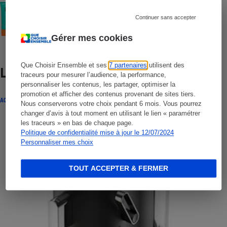
COMMENT NOUS TESTONS
Crèmes solaires visage - Le protocole
Continuer sans accepter
Gérer mes cookies
Que Choisir Ensemble et ses
7 partenaires
utilisent des
Lire aussi
traceurs pour mesurer l’audience, la performance,
personnaliser les contenus, les partager, optimiser la
promotion et afficher des contenus provenant de sites tiers.
ACTUALITÉ
Nous conserverons votre choix pendant 6 mois. Vous pourrez
changer d’avis à tout moment en utilisant le lien « paramétrer
les traceurs » en bas de chaque page.
Politique de confidentialité mise à jour le 12/07/2024
Personnaliser mes choix
TOUT ACCEPTER & FERMER