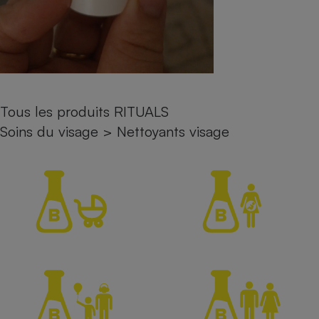
Petit électroménager - U
Complément
alimentaire
Mutuelle
Assurance emprunteur
Tous les produits RITUALS
Soins du visage
>
Nettoyants visage
Matelas
Champagne
bouteille
Banque en 
Téléviseur
Antimoustique
Lave-linge
Radiateur électrique