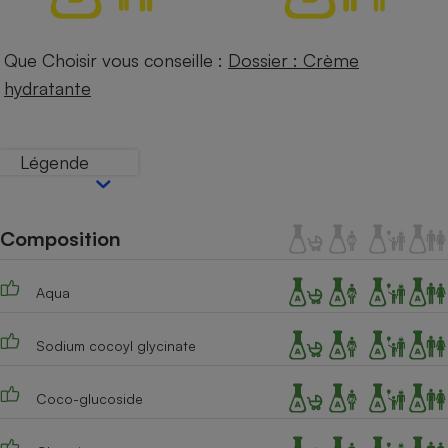
Téléphone mobile -
Smartphone
Plaque de cuisson à
Que Choisir vous conseille :
Dossier : Crème
induction
hydratante
Climatiseur -
Légende
Ventilateur
Antivirus
Composition
Climatiseur -
Ventilateur
Aqua
Sodium cocoyl glycinate
Coco-glucoside