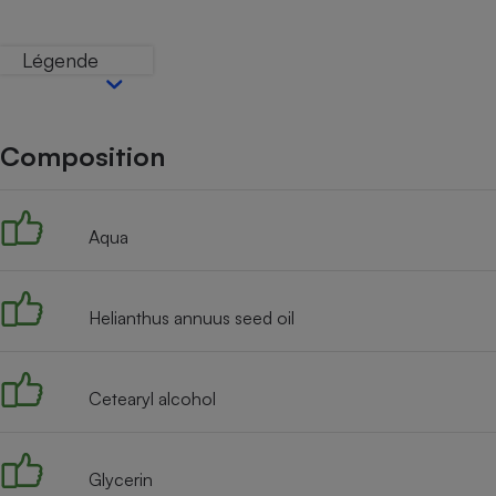
Internet
Légende
Gros électroménager
Téléphonie
Petit électroménager 
Complément
alimentaire
Composition
Mutuelle
Assurance emprunteu
Aqua
Matelas
Champa
boutei
Helianthus annuus seed oil
Banque 
Téléviseur
Antimoustique
Lave-linge
Cetearyl alcohol
Glycerin