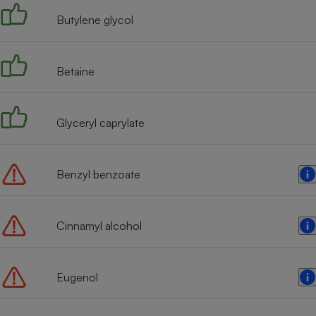
Butylene glycol
Betaine
Glyceryl caprylate
Benzyl benzoate
Cinnamyl alcohol
Eugenol