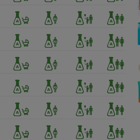
Électricité - Gaz
Appareil photo
numérique
Four encastrable
Lessive
Aspirateur