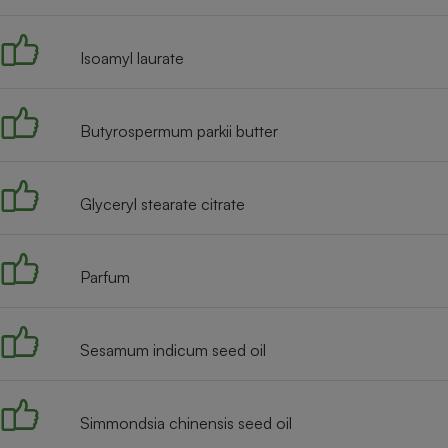
Radiateur électrique
Isoamyl laurate
Téléphone mobile -
Smartphone
Plaque de cuisson à
induction
Butyrospermum parkii butter
Glyceryl stearate citrate
Climatiseur -
Ventilateur
Parfum
Antivirus
Climatiseur -
Ventilateur
Sesamum indicum seed oil
Simmondsia chinensis seed oil