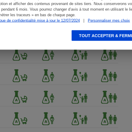
tion et afficher des contenus provenant de sites tiers. Nous conserverons vo
 pendant 6 mois. Vous pourrez changer d’avis à tout moment en utilisant le li
étrer les traceurs » en bas de chaque page.
ique de confidentialité mise à jour le 12/07/2024
|
Personnaliser mes choix
TOUT ACCEPTER & FERM