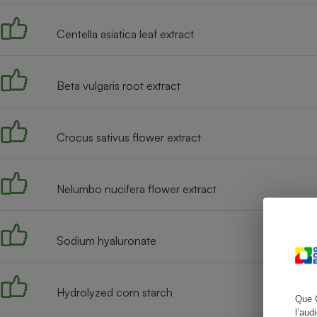
Centella asiatica leaf extract
Cafetière à expresso
Beta vulgaris root extract
Crocus sativus flower extract
Nelumbo nucifera flower extract
Robot ménager
Sodium hyaluronate
Hydrolyzed corn starch
Que 
l’aud