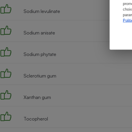
promo
choix
Sodium levulinate
param
Polit
Sodium anisate
Sodium phytate
Sclerotium gum
Xanthan gum
Tocopherol