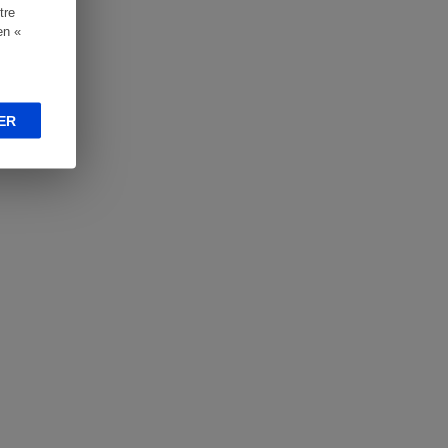
tre
en «
ER