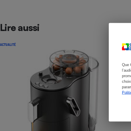
Lire aussi
Cafetière à expresso
ACTUALITÉ
Que 
l’aud
promo
choix
Robot ménager
param
Polit