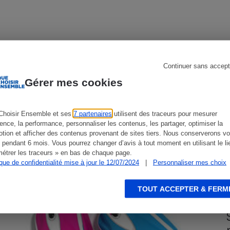
s
Réfrigérateur
Continuer sans accept
CONSEILS
G
Gérer mes cookies
Choisir Ensemble et ses
7 partenaires
utilisent des traceurs pour mesurer
ience, la performance, personnaliser les contenus, les partager, optimiser la
tion et afficher des contenus provenant de sites tiers. Nous conserverons vo
 pendant 6 mois. Vous pourrez changer d’avis à tout moment en utilisant le li
étrer les traceurs » en bas de chaque page.
ique de confidentialité mise à jour le 12/07/2024
|
Personnaliser mes choix
TOUT ACCEPTER & FERM