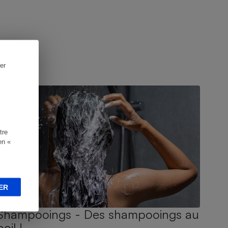
er
UIDE D'ACHAT
tre
en «
ER
Shampooings - Des shampooings au
poil !