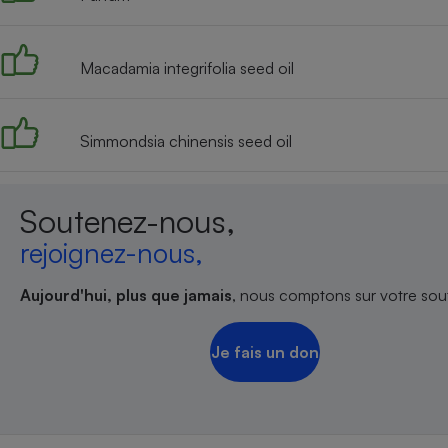
Radiateur électrique
Macadamia integrifolia seed oil
Téléphone mobile -
Smartphone
Plaque de cuisson à
induction
Simmondsia chinensis seed oil
Climatiseur -
Soutenez-nous,
Ventilateur
rejoignez-nous,
Antivirus
Aujourd'hui, plus que jamais
, nous comptons sur votre sout
Climatiseur -
Ventilateur
Je fais un don