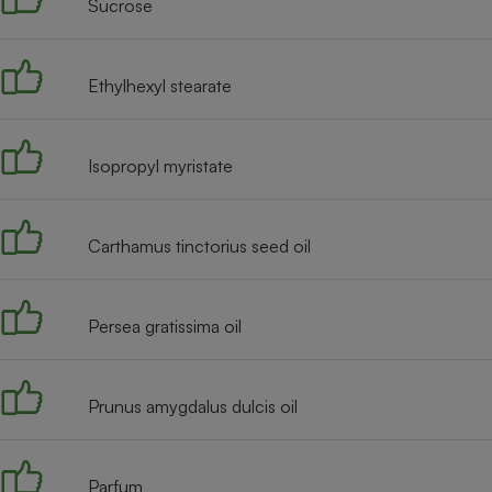
Sucrose
Internet
Gros électroménager
Téléphonie
Ethylhexyl stearate
Petit électroménager 
Complément
alimentaire
Mutuelle
Isopropyl myristate
Assurance emprunteu
Carthamus tinctorius seed oil
Matelas
Champa
boutei
Banque 
Persea gratissima oil
Téléviseur
Antimoustique
Lave-linge
Prunus amygdalus dulcis oil
Parfum