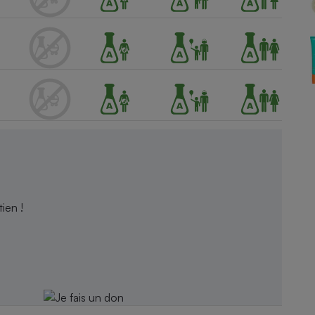
Électricité - Gaz
Appareil photo
numérique
Four encastrable
Lessive
ien !
Aspirateur