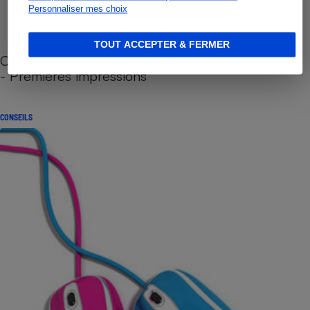
Personnaliser mes choix
TOUT ACCEPTER & FERMER
Cafetière à capsules zéro déchet CoffeeB (vidéo)
- Premières impressions
CONSEILS