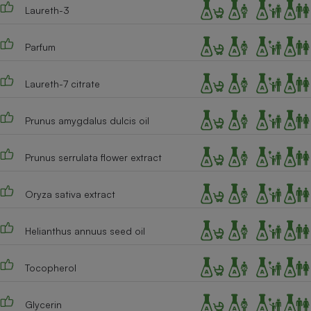
Téléphone mobile -
Laureth-3
Smartphone
Plaque de cuisson à
induction
Parfum
Laureth-7 citrate
Climatiseur -
Ventilateur
Prunus amygdalus dulcis oil
Prunus serrulata flower extract
Antivirus
Climatiseur -
Ventilateur
Oryza sativa extract
Helianthus annuus seed oil
Tocopherol
Glycerin