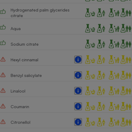
Cafetière à expressos
Hydrogenated palm glycerides
citrate
Aqua
Sodium citrate
Hexyl cinnamal
Robot ménager
Benzyl salicylate
Linalool
Coumarin
Citronellol