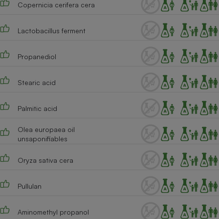
Copernicia cerifera cera
Téléphone mobile -
Smartphone
Plaque de cuisson à
induction
Lactobacillus ferment
Propanediol
Climatiseur -
Ventilateur
Stearic acid
Palmitic acid
Antivirus
Climatiseur -
Olea europaea oil
Ventilateur
unsaponifiables
Oryza sativa cera
Pullulan
Aminomethyl propanol