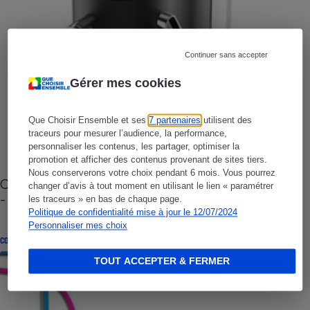
Continuer sans accepter
Gérer mes cookies
Que Choisir Ensemble et ses
7 partenaires
utilisent des
traceurs pour mesurer l’audience, la performance,
personnaliser les contenus, les partager, optimiser la
promotion et afficher des contenus provenant de sites tiers.
Nous conserverons votre choix pendant 6 mois. Vous pourrez
Cafetière à capsules zéro déchet CoffeeB (vidéo)
changer d’avis à tout moment en utilisant le lien « paramétrer
- Premières impressions
les traceurs » en bas de chaque page.
Politique de confidentialité mise à jour le 12/07/2024
Personnaliser mes choix
CONSEILS
TOUT ACCEPTER & FERMER