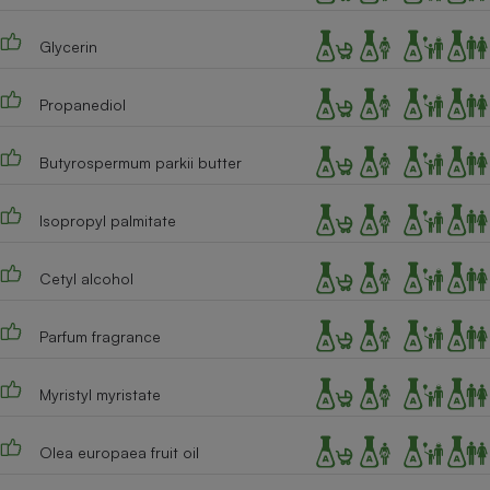
Téléphone mobile -
Smartphone
Glycerin
Plaque de cuisson à
induction
Propanediol
Climatiseur -
Butyrospermum parkii butter
Ventilateur
Isopropyl palmitate
Antivirus
Cetyl alcohol
Climatiseur -
Ventilateur
Parfum fragrance
Myristyl myristate
Olea europaea fruit oil