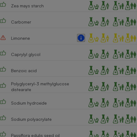
Zea mays starch
Cafetière à expressos
Carbomer
Limonene
Caprylyl glycol
Benzoic acid
Robot ménager
Polyglyceryl-3 methylglucose
distearate
Sodium hydroxide
Sodium polyacrylate
Passiflora edulis seed oil