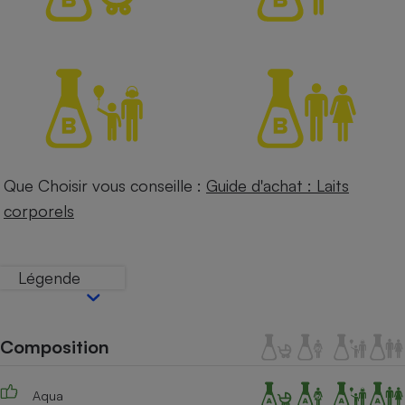
Petit électroménager - U
Complément
alimentaire
Mutuelle
Assurance emprunteur
Matelas
Champagne
Que Choisir vous conseille :
Guide d'achat : Laits
bouteille
Banque en 
corporels
Téléviseur
Antimoustique
Lave-linge
Légende
Composition
Radiateur électrique
Aqua