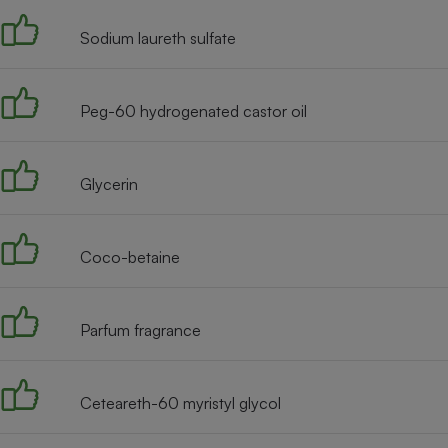
Internet
Sodium laureth sulfate
Gros électroménager
Téléphonie
Petit électroménager 
Complément
Peg-60 hydrogenated castor oil
alimentaire
Mutuelle
Assurance emprunteu
Glycerin
Matelas
Coco-betaine
Champa
boutei
Banque 
Téléviseur
Parfum fragrance
Antimoustique
Lave-linge
Ceteareth-60 myristyl glycol