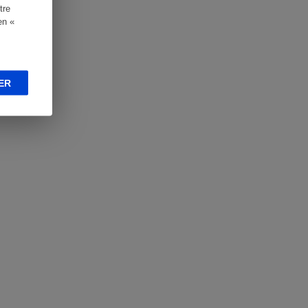
tre
en «
ER