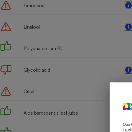
Limonene
Linalool
Cafetière à expresso
Polyquaternium-10
Glycolic acid
Robot ménager
Citral
Aloe barbadensis leaf juice
Que 
l’aud