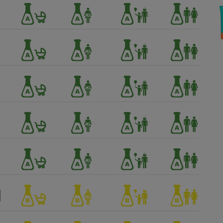
Électricité - Gaz
Appareil photo
numérique
Four encastrable
Lessive
Aspirateur