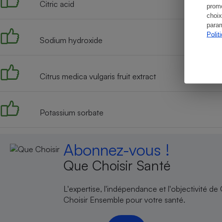
Citric acid
promo
choix
param
Polit
Sodium hydroxide
Citrus medica vulgaris fruit extract
Potassium sorbate
Abonnez-vous !
Que Choisir Santé
L'expertise, l'indépendance et l'objectivité de
Choisir Ensemble pour votre santé.