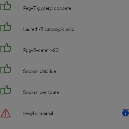
Radiateur électrique
Peg-7 glyceryl cocoate
Téléphone mobile -
Smartphone
Laureth-11 carboxylic acid
Plaque de cuisson à
induction
Ppg-5-ceteth-20
Climatiseur -
Ventilateur
Sodium chloride
Antivirus
Sodium benzoate
Climatiseur -
Ventilateur
Hexyl cinnamal