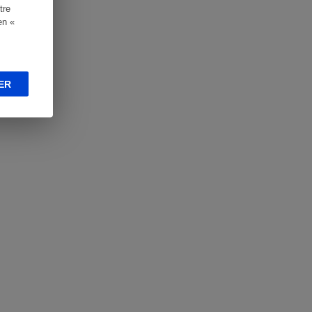
tre
en «
ER