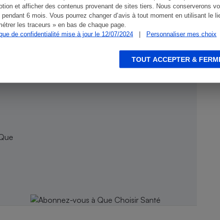
tion et afficher des contenus provenant de sites tiers. Nous conserverons vo
 pendant 6 mois. Vous pourrez changer d’avis à tout moment en utilisant le li
étrer les traceurs » en bas de chaque page.
ique de confidentialité mise à jour le 12/07/2024
|
Personnaliser mes choix
TOUT ACCEPTER & FERM
 Que