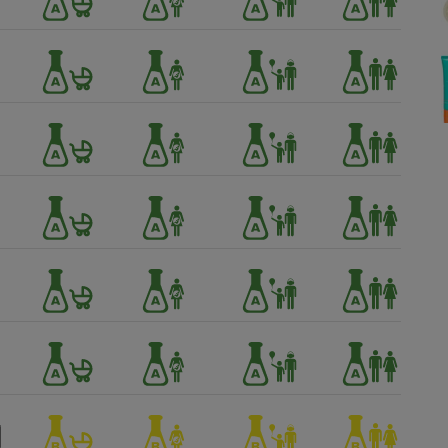
Électricité - Gaz
Appareil photo
numérique
Four encastrable
Lessive
Aspirateur