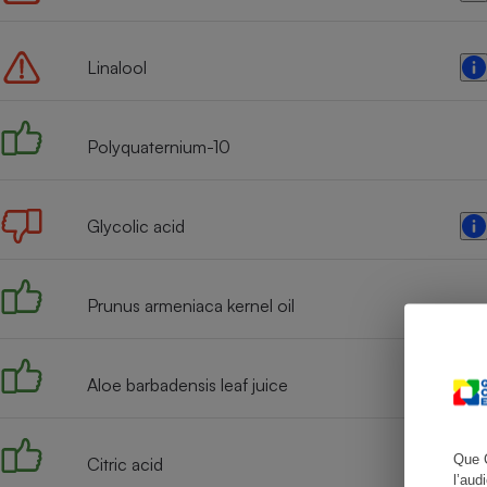
Linalool
Cafetière à expresso
Polyquaternium-10
Glycolic acid
Prunus armeniaca kernel oil
Robot ménager
Aloe barbadensis leaf juice
Que 
Citric acid
l’aud