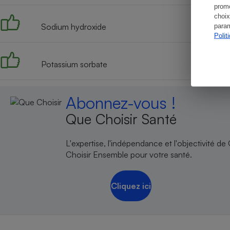
promo
choix
Sodium hydroxide
param
Polit
Potassium sorbate
Abonnez-vous !
Que Choisir Santé
L'expertise, l'indépendance et l'objectivité de
Choisir Ensemble pour votre santé.
Cliquez ici