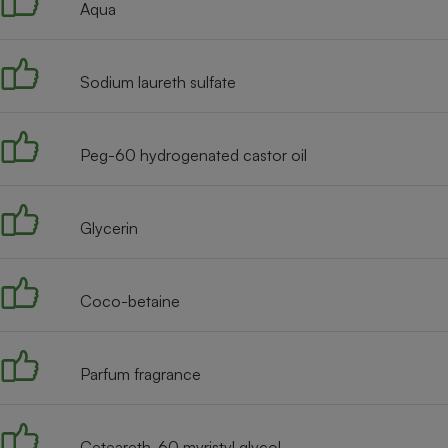
Aqua
Internet
Gros électroménager
Téléphonie
Sodium laureth sulfate
Petit électroménager 
Complément
alimentaire
Mutuelle
Assurance emprunteu
Peg-60 hydrogenated castor oil
Glycerin
Matelas
Champa
boutei
Banque 
Coco-betaine
Téléviseur
Antimoustique
Lave-linge
Parfum fragrance
Ceteareth-60 myristyl glycol