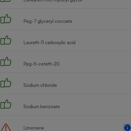
Radiateur électrique
Peg-7 glyceryl cocoate
Téléphone mobile -
Smartphone
Plaque de cuisson à
induction
Laureth-11 carboxylic acid
Climatiseur -
Ppg-5-ceteth-20
Ventilateur
Sodium chloride
Antivirus
Climatiseur -
Ventilateur
Sodium benzoate
Limonene