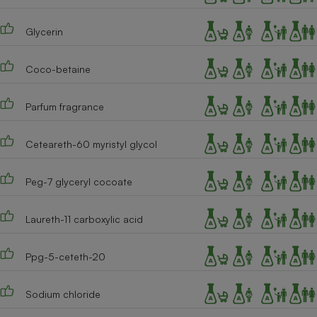
Téléphone mobile -
Smartphone
Plaque de cuisson à
Glycerin
induction
Coco-betaine
Climatiseur -
Parfum fragrance
Ventilateur
Ceteareth-60 myristyl glycol
Antivirus
Peg-7 glyceryl cocoate
Climatiseur -
Ventilateur
Laureth-11 carboxylic acid
Ppg-5-ceteth-20
Sodium chloride