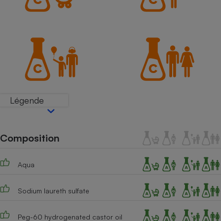
Petit électroménager - U
Complément
alimentaire
Mutuelle
Assurance emprunteur
Matelas
Champagne
Légende
bouteille
Banque en 
Téléviseur
Composition
Antimoustique
Lave-linge
Aqua
Sodium laureth sulfate
Radiateur électrique
Peg-60 hydrogenated castor oil