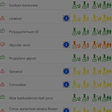
Sodium benzoate
Cafetière à expressos
Linalool
Polyquaternium-10
Glycolic acid
Propylene glycol
Robot ménager
Geraniol
Citronellol
Aloe barbadensis leaf juice
Citrus aurantium amara flower