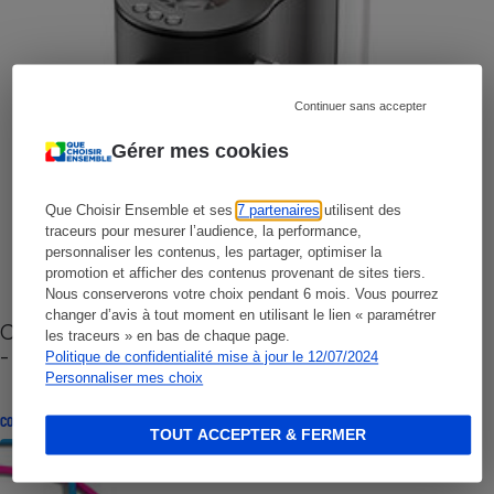
Continuer sans accepter
Gérer mes cookies
Que Choisir Ensemble et ses
7 partenaires
utilisent des
traceurs pour mesurer l’audience, la performance,
personnaliser les contenus, les partager, optimiser la
promotion et afficher des contenus provenant de sites tiers.
Nous conserverons votre choix pendant 6 mois. Vous pourrez
changer d’avis à tout moment en utilisant le lien « paramétrer
Cafetière à capsules zéro déchet CoffeeB (vidéo)
les traceurs » en bas de chaque page.
- Premières impressions
Politique de confidentialité mise à jour le 12/07/2024
Personnaliser mes choix
CONSEILS
TOUT ACCEPTER & FERMER