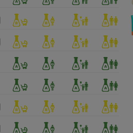
Électricité - Gaz
Appareil photo
numérique
Four encastrable
Lessive
Aspirateur