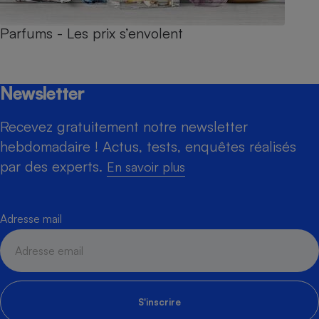
Parfums - Les prix s’envolent
Newsletter
Recevez gratuitement notre newsletter
hebdomadaire ! Actus, tests, enquêtes réalisés
par des experts.
En savoir plus
Adresse mail
S'inscrire