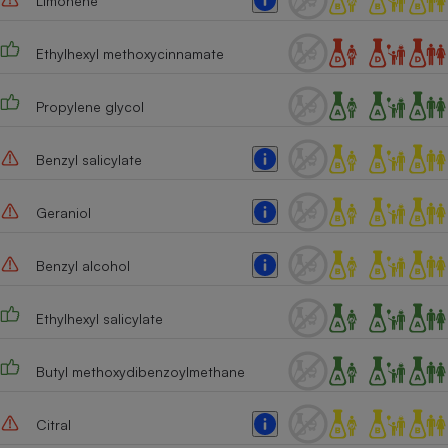
Limonene
Cafetière à expressos
Ethylhexyl methoxycinnamate
Propylene glycol
Benzyl salicylate
Geraniol
Robot ménager
Benzyl alcohol
Ethylhexyl salicylate
Butyl methoxydibenzoylmethane
Citral