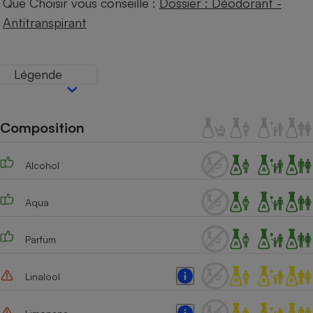
Que Choisir vous conseille :
Dossier : Déodorant -
Téléphone mobile -
Smartphone
Antitranspirant
Plaque de cuisson à
induction
Légende
Climatiseur -
Ventilateur
Composition
Antivirus
Alcohol
Climatiseur -
Ventilateur
Aqua
Parfum
Linalool