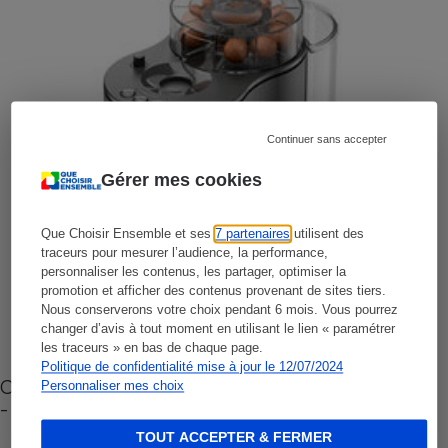
Continuer sans accepter
Gérer mes cookies
Que Choisir Ensemble et ses
7 partenaires
utilisent des
traceurs pour mesurer l’audience, la performance,
personnaliser les contenus, les partager, optimiser la
promotion et afficher des contenus provenant de sites tiers.
Nous conserverons votre choix pendant 6 mois. Vous pourrez
changer d’avis à tout moment en utilisant le lien « paramétrer
les traceurs » en bas de chaque page.
Politique de confidentialité mise à jour le 12/07/2024
Cafetière à capsules zéro déchet CoffeeB (vidéo)
Personnaliser mes choix
- Premières impressions
TOUT ACCEPTER & FERMER