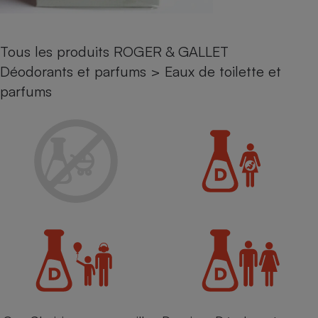
Petit électroménager - U
Complément
alimentaire
Tous les produits ROGER & GALLET
Mutuelle
Assurance emprunteur
Déodorants et parfums
>
Eaux de toilette et
parfums
Matelas
Champagne
bouteille
Banque en 
Téléviseur
Antimoustique
Lave-linge
Radiateur électrique