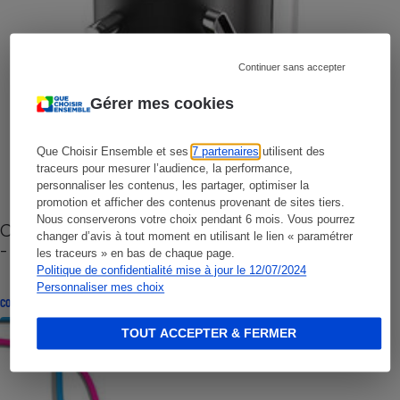
Continuer sans accepter
Gérer mes cookies
Que Choisir Ensemble et ses
7 partenaires
utilisent des
traceurs pour mesurer l’audience, la performance,
personnaliser les contenus, les partager, optimiser la
promotion et afficher des contenus provenant de sites tiers.
Nous conserverons votre choix pendant 6 mois. Vous pourrez
Cafetière à capsules zéro déchet CoffeeB (vidéo)
changer d’avis à tout moment en utilisant le lien « paramétrer
- Premières impressions
les traceurs » en bas de chaque page.
Politique de confidentialité mise à jour le 12/07/2024
Personnaliser mes choix
CONSEILS
TOUT ACCEPTER & FERMER