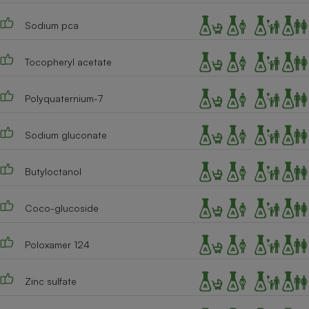
Cafetière à expressos
Sodium pca
Tocopheryl acetate
Polyquaternium-7
Sodium gluconate
Robot ménager
Butyloctanol
Coco-glucoside
Poloxamer 124
Zinc sulfate