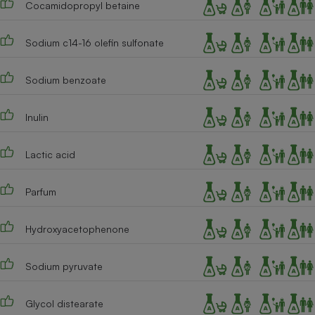
Cocamidopropyl betaine
Téléphone mobile -
Smartphone
Plaque de cuisson à
induction
Sodium c14-16 olefin sulfonate
Sodium benzoate
Climatiseur -
Ventilateur
Inulin
Lactic acid
Antivirus
Climatiseur -
Parfum
Ventilateur
Hydroxyacetophenone
Sodium pyruvate
Glycol distearate