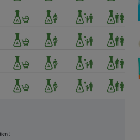
Électricité - Gaz
Appareil photo
numérique
Four encastrable
Lessive
Aspirateur
ien !