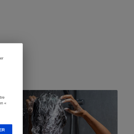
er
UIDE D'ACHAT
tre
en «
ER