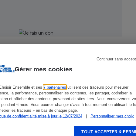
s
Réfrigérateur
Continuer sans accept
Gérer mes cookies
CONSEILS
G
Choisir Ensemble et ses
7 partenaires
utilisent des traceurs pour mesurer
ience, la performance, personnaliser les contenus, les partager, optimiser la
tion et afficher des contenus provenant de sites tiers. Nous conserverons vo
 pendant 6 mois. Vous pourrez changer d’avis à tout moment en utilisant le li
étrer les traceurs » en bas de chaque page.
ique de confidentialité mise à jour le 12/07/2024
|
Personnaliser mes choix
TOUT ACCEPTER & FERM