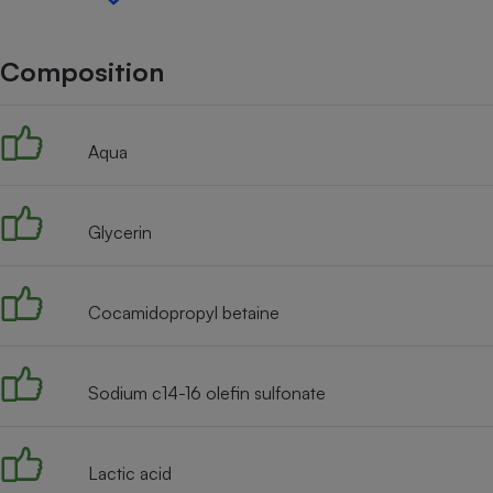
Internet
Gros électroménager
Téléphonie
Composition
Petit électroménager 
Complément
alimentaire
Aqua
Mutuelle
Assurance emprunteu
Glycerin
Matelas
Champa
boutei
Cocamidopropyl betaine
Banque 
Téléviseur
Antimoustique
Lave-linge
Sodium c14-16 olefin sulfonate
Lactic acid