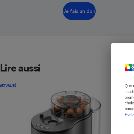
Je fais un don
Cafetière à expresso
Lire aussi
ACTUALITÉ
Que 
Robot ménager
l’aud
promo
choix
param
Polit