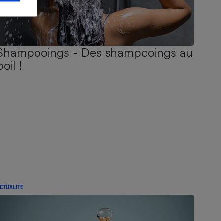
Shampooings - Des shampooings au
poil !
CTUALITÉ