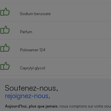
Radiateur électrique
Sodium benzoate
Téléphone mobile -
Smartphone
Plaque de cuisson à
induction
Parfum
Poloxamer 124
Climatiseur -
Ventilateur
Caprylyl glycol
Antivirus
Climatiseur -
Ventilateur
Soutenez-nous,
rejoignez-nous,
Aujourd'hui, plus que jamais
, nous comptons sur votre sout