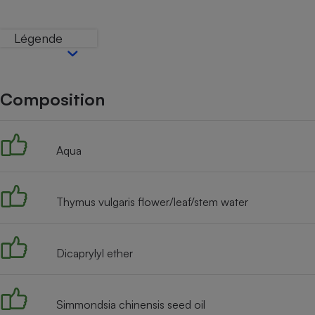
Internet
Légende
Gros électroménager
Téléphonie
Petit électroménager 
Complément
alimentaire
Composition
Mutuelle
Assurance emprunteu
Aqua
Matelas
Champa
boutei
Thymus vulgaris flower/leaf/stem water
Banque 
Téléviseur
Antimoustique
Lave-linge
Dicaprylyl ether
Simmondsia chinensis seed oil