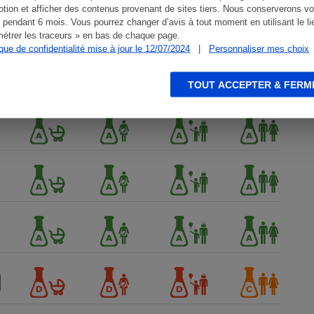
tion et afficher des contenus provenant de sites tiers. Nous conserverons vo
 pendant 6 mois. Vous pourrez changer d’avis à tout moment en utilisant le li
étrer les traceurs » en bas de chaque page.
ique de confidentialité mise à jour le 12/07/2024
|
Personnaliser mes choix
TOUT ACCEPTER & FERM