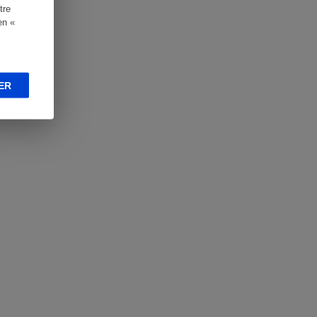
tre
en «
ER