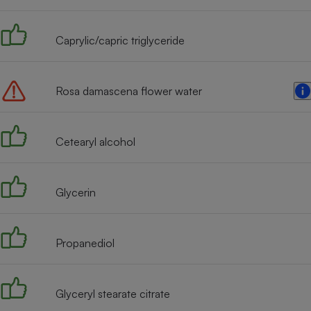
Radiateur électrique
Caprylic/capric triglyceride
Téléphone mobile -
Smartphone
Plaque de cuisson à
induction
Rosa damascena flower water
Cetearyl alcohol
Climatiseur -
Ventilateur
Glycerin
Antivirus
Climatiseur -
Ventilateur
Propanediol
Glyceryl stearate citrate