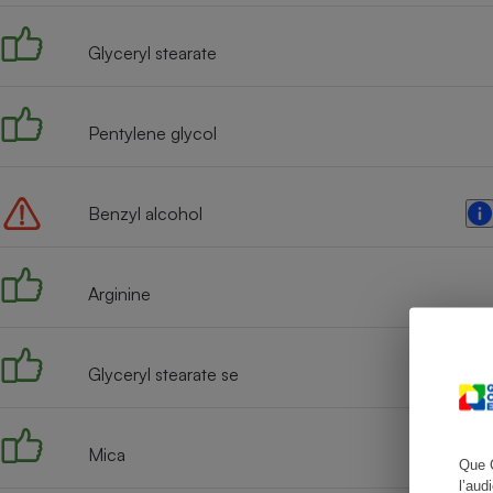
Glyceryl stearate
Cafetière à expresso
Pentylene glycol
Benzyl alcohol
Arginine
Robot ménager
Glyceryl stearate se
Mica
Que 
l’aud