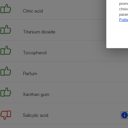
promo
choix
Citric acid
param
Polit
Titanium dioxide
Tocopherol
Parfum
Xanthan gum
Salicylic acid