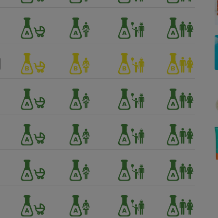
Électricité - Gaz
Appareil photo
numérique
Four encastrable
Lessive
Aspirateur