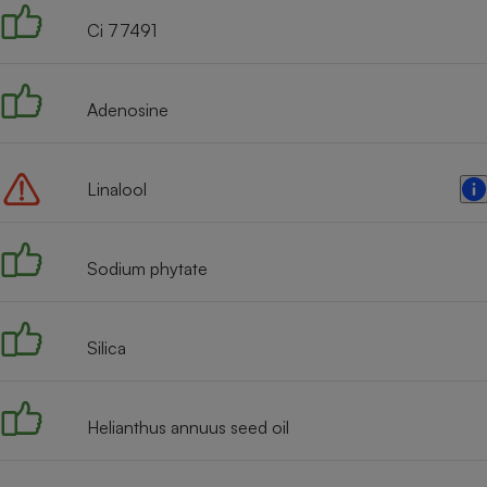
Ci 77491
Adenosine
Linalool
Sodium phytate
Silica
Helianthus annuus seed oil