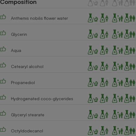
Composition
Téléphone mobile -
Smartphone
Plaque de cuisson à
Anthemis nobilis flower water
induction
Glycerin
Climatiseur -
Ventilateur
Aqua
Cetearyl alcohol
Antivirus
Climatiseur -
Propanediol
Ventilateur
Hydrogenated coco-glycerides
Glyceryl stearate
Octyldodecanol