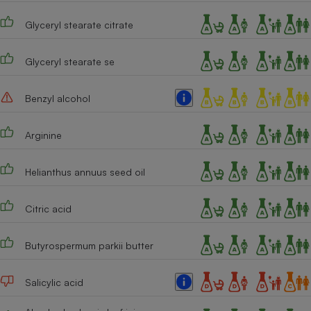
Cafetière à expressos
Glyceryl stearate citrate
Glyceryl stearate se
Benzyl alcohol
Arginine
Robot ménager
Helianthus annuus seed oil
Citric acid
Butyrospermum parkii butter
Salicylic acid