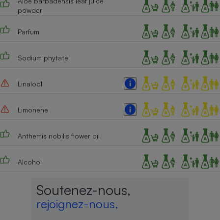
Aloe barbadensis leaf juice
powder
Parfum
Sodium phytate
Linalool
Limonene
Anthemis nobilis flower oil
Alcohol
Soutenez-nous,
rejoignez-nous,