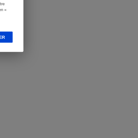
tre
en «
ER