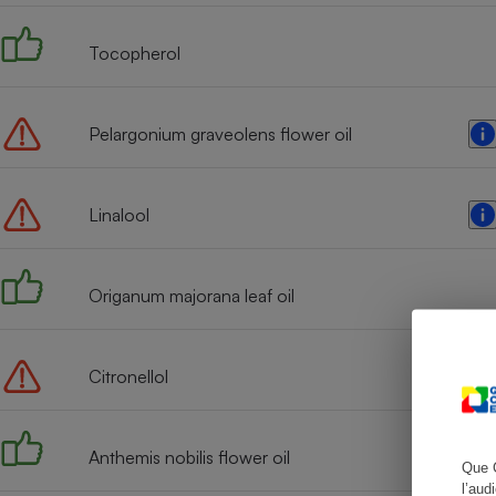
Tocopherol
Cafetière à expresso
Pelargonium graveolens flower oil
Linalool
Origanum majorana leaf oil
Robot ménager
Citronellol
Anthemis nobilis flower oil
Que 
l’aud