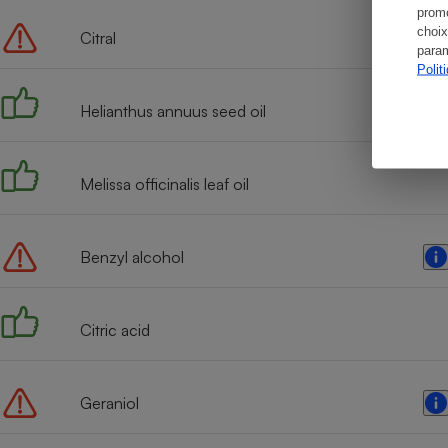
promo
choix
Citral
param
Polit
Helianthus annuus seed oil
Melissa officinalis leaf oil
Benzyl alcohol
Citric acid
Geraniol