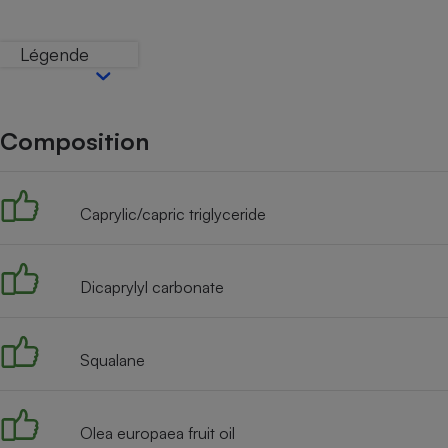
Internet
Légende
Gros électroménager
Téléphonie
Petit électroménager 
Complément
alimentaire
Composition
Mutuelle
Assurance emprunteu
Caprylic/capric triglyceride
Matelas
Champa
boutei
Dicaprylyl carbonate
Banque 
Téléviseur
Antimoustique
Lave-linge
Squalane
Olea europaea fruit oil