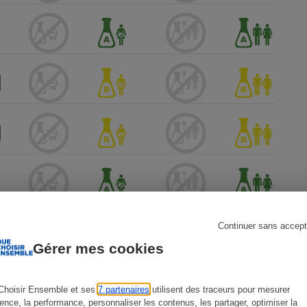
s
Réfrigérateur
Continuer sans accept
Gérer mes cookies
Choisir Ensemble et ses
7 partenaires
utilisent des traceurs pour mesurer
ience, la performance, personnaliser les contenus, les partager, optimiser la