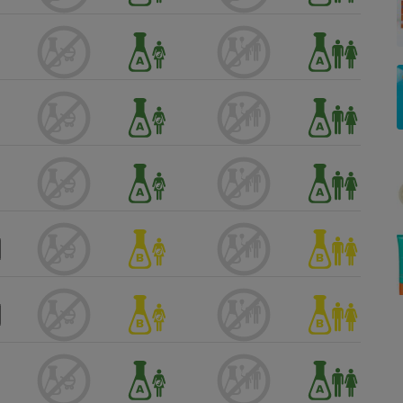
Électricité - Gaz
Appareil photo
numérique
Four encastrable
Lessive
Aspirateur