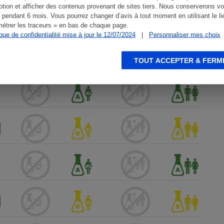
tion et afficher des contenus provenant de sites tiers. Nous conserverons vo
 pendant 6 mois. Vous pourrez changer d’avis à tout moment en utilisant le li
étrer les traceurs » en bas de chaque page.
ique de confidentialité mise à jour le 12/07/2024
|
Personnaliser mes choix
TOUT ACCEPTER & FERM