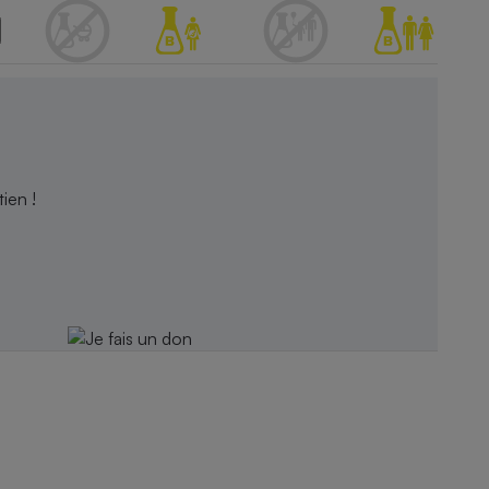
ien !