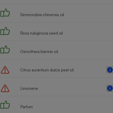
Radiateur électrique
Simmondsia chinensis oil
Téléphone mobile -
Smartphone
Plaque de cuisson à
induction
Rosa rubiginosa seed oil
Oenothera biennis oil
Climatiseur -
Ventilateur
Citrus aurantium dulcis peel oil
Antivirus
Climatiseur -
Ventilateur
Limonene
Parfum