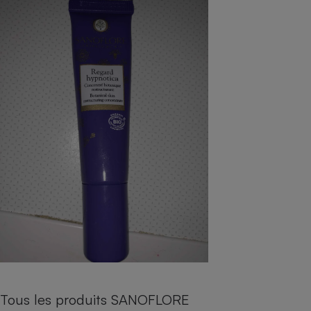
pression
Choisir son fioul
Assurance
Sécurité - Hygiène
Circulation routière
Choisir son pellet
Crédit immobilier
Banque - Crédit
Contrôle technique - Rép
Comparateur assurance emprunteur
Maison de retraite
Epargne - Fiscalité
Comparateu
Pièce détachée
Energie Moins Chère Ensemble
Comparatif réfrigérateur
Comparatif casque audio
Comparatif tondeuse ro
Moto
Comparatif plaque à indu
Comparatif barre de son
Comparatif poêle à gran
Supermarché - Drive
Comparatif hotte aspira
Comparatif imprimante m
Comparatif radiateur éle
Électricité - Gaz
Hygiène - Beauté
Comparatif climatiseur m
Comparatif ordinateur p
Tous les comparateurs
Maladie - Médecine - Mé
Comparatif aspirateur bal
Comparatif ultrabook
Aménagement
Toutes les cartes interactives
Système de santé - Com
Comparatif aspirateur tr
Comparatif tablette tacti
Supermarché - Drive
Bricolage - Jardinage
Retraite
Comparatif cafetière au
Chauffage
Speedtest - Testez le débit de votre
Mutuelle
Comparatif robot cuiseu
Image et son
Produit d'entretien
connexion Internet
Comparatif centrale vap
Comparateur auto
Informatique
Sécurité domestique
Internet
Tous les produits SANOFLORE
Gros électroménager
Téléphonie