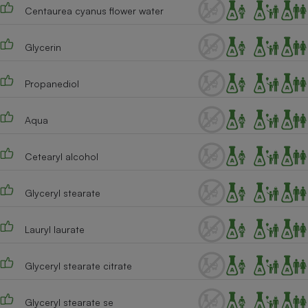
Téléphone mobile -
Centaurea cyanus flower water
Smartphone
Plaque de cuisson à
induction
Glycerin
Propanediol
Climatiseur -
Ventilateur
Aqua
Cetearyl alcohol
Antivirus
Climatiseur -
Ventilateur
Glyceryl stearate
Lauryl laurate
Glyceryl stearate citrate
Glyceryl stearate se