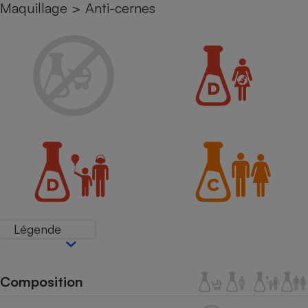
Maquillage
>
Anti-cernes
Petit électroménager - U
Complément
alimentaire
Mutuelle
Assurance emprunteur
Matelas
Champagne
bouteille
Banque en 
Téléviseur
Antimoustique
Lave-linge
Légende
Radiateur électrique
Composition