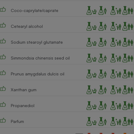
Cafetière à expressos
Coco-caprylate/caprate
Cetearyl alcohol
Sodium stearoyl glutamate
Simmondsia chinensis seed oil
Robot ménager
Prunus amygdalus dulcis oil
Xanthan gum
Propanediol
Parfum