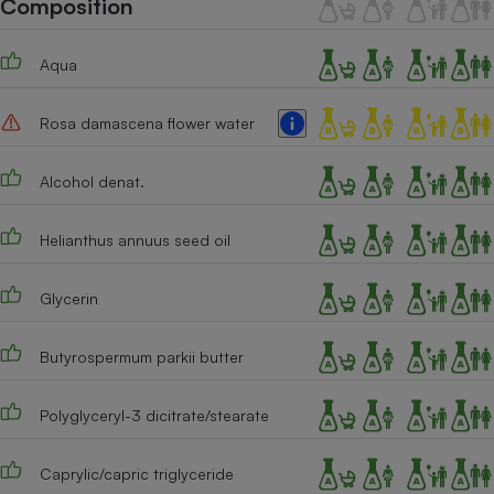
Composition
Téléphone mobile -
Smartphone
Plaque de cuisson à
Aqua
induction
Rosa damascena flower water
Climatiseur -
Ventilateur
Alcohol denat.
Helianthus annuus seed oil
Antivirus
Climatiseur -
Glycerin
Ventilateur
Butyrospermum parkii butter
Polyglyceryl-3 dicitrate/stearate
Caprylic/capric triglyceride