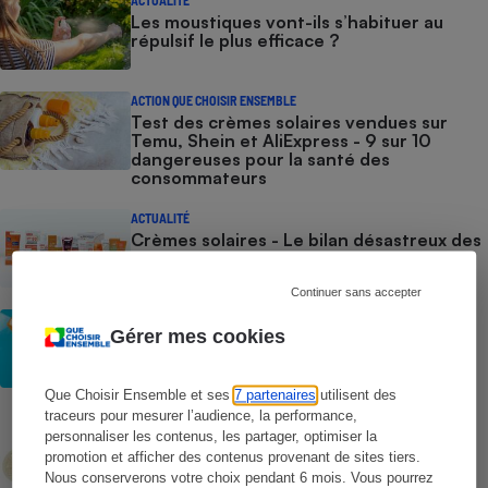
ACTUALITÉ
Les moustiques vont-ils s’habituer au
répulsif le plus efficace ?
ACTION QUE CHOISIR ENSEMBLE
Test des crèmes solaires vendues sur
Temu, Shein et AliExpress - 9 sur 10
dangereuses pour la santé des
consommateurs
ACTUALITÉ
Crèmes solaires - Le bilan désastreux des
plateformes chinoises
Continuer sans accepter
CONSEILS
Gérer mes cookies
Crèmes solaires - Les logos à la loupe
Que Choisir Ensemble et ses
7 partenaires
utilisent des
traceurs pour mesurer l’audience, la performance,
COMMENT NOUS TESTONS
personnaliser les contenus, les partager, optimiser la
Crèmes solaires - Le protocole
promotion et afficher des contenus provenant de sites tiers.
Nous conserverons votre choix pendant 6 mois. Vous pourrez