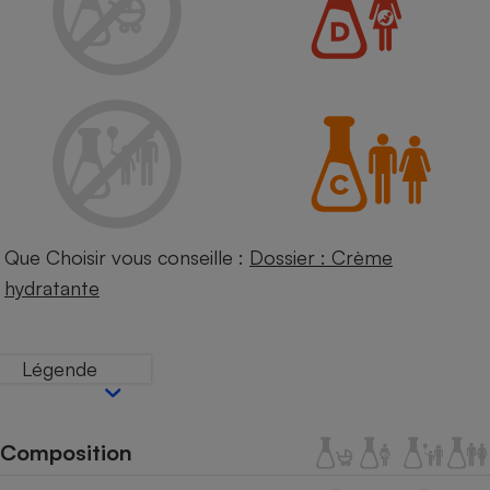
Petit électroménager - U
Complément
alimentaire
Mutuelle
Assurance emprunteur
Matelas
Champagne
bouteille
Banque en 
Que Choisir vous conseille :
Dossier : Crème
Téléviseur
hydratante
Antimoustique
Lave-linge
Légende
Radiateur électrique
Composition