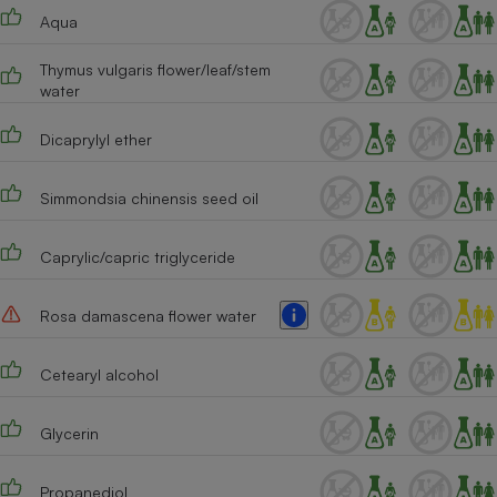
Téléphone mobile -
Aqua
Smartphone
Plaque de cuisson à
induction
Thymus vulgaris flower/leaf/stem
water
Dicaprylyl ether
Climatiseur -
Ventilateur
Simmondsia chinensis seed oil
Antivirus
Caprylic/capric triglyceride
Climatiseur -
Ventilateur
Rosa damascena flower water
Cetearyl alcohol
Glycerin
Propanediol