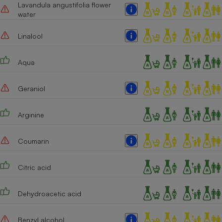
Lavandula angustifolia flower
Téléphone mobile -
Smartphone
water
Plaque de cuisson à
induction
Linalool
Aqua
Climatiseur -
Ventilateur
Geraniol
Antivirus
Arginine
Climatiseur -
Ventilateur
Coumarin
Citric acid
Dehydroacetic acid
Benzyl alcohol