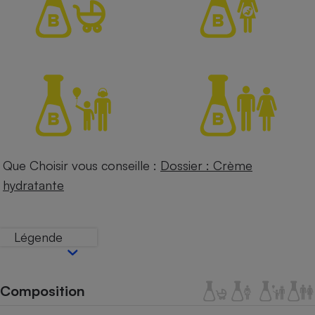
Petit électroménager - U
Complément
alimentaire
Mutuelle
Assurance emprunteur
Matelas
Champagne
bouteille
Banque en 
Que Choisir vous conseille :
Dossier : Crème
Téléviseur
hydratante
Antimoustique
Lave-linge
Légende
Radiateur électrique
Composition