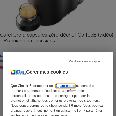
Cafetière à capsules zéro déchet CoffeeB (vidéo)
- Premières impressions
CONSEILS
Continuer sans accepter
Gérer mes cookies
Que Choisir Ensemble et ses
7 partenaires
utilisent des
traceurs pour mesurer l’audience, la performance,
personnaliser les contenus, les partager, optimiser la
promotion et afficher des contenus provenant de sites tiers.
Nous conserverons votre choix pendant 6 mois. Vous pourrez
changer d’avis à tout moment en utilisant le lien « paramétrer
les traceurs » en bas de chaque page.