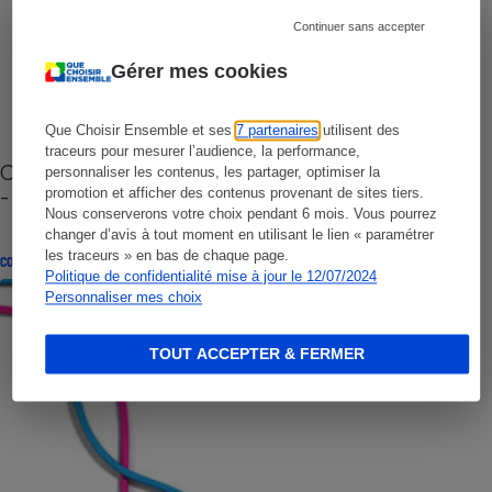
Continuer sans accepter
Gérer mes cookies
Que Choisir Ensemble et ses
7 partenaires
utilisent des
traceurs pour mesurer l’audience, la performance,
Cafetière à capsules zéro déchet CoffeeB (vidéo)
personnaliser les contenus, les partager, optimiser la
- Premières impressions
promotion et afficher des contenus provenant de sites tiers.
Nous conserverons votre choix pendant 6 mois. Vous pourrez
changer d’avis à tout moment en utilisant le lien « paramétrer
les traceurs » en bas de chaque page.
CONSEILS
Politique de confidentialité mise à jour le 12/07/2024
Personnaliser mes choix
TOUT ACCEPTER & FERMER