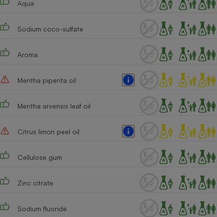
Aqua
Téléphone mobile -
Smartphone
Plaque de cuisson à
Sodium coco-sulfate
induction
Aroma
Climatiseur -
Ventilateur
Mentha piperita oil
Mentha arvensis leaf oil
Antivirus
Climatiseur -
Citrus limon peel oil
Ventilateur
Cellulose gum
Zinc citrate
Sodium fluoride