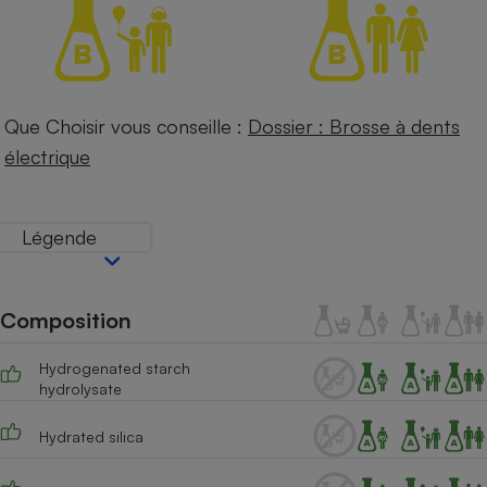
Petit électroménager - U
Complément
alimentaire
Mutuelle
Assurance emprunteur
Que Choisir vous conseille :
Dossier : Brosse à dents
électrique
Matelas
Champagne
Légende
bouteille
Banque en 
Téléviseur
Antimoustique
Lave-linge
Composition
Hydrogenated starch
hydrolysate
Radiateur électrique
Hydrated silica