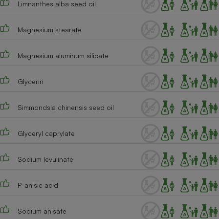
Limnanthes alba seed oil
Téléphone mobile -
Smartphone
Plaque de cuisson à
induction
Magnesium stearate
Magnesium aluminum silicate
Climatiseur -
Ventilateur
Glycerin
Simmondsia chinensis seed oil
Antivirus
Climatiseur -
Glyceryl caprylate
Ventilateur
Sodium levulinate
P-anisic acid
Sodium anisate