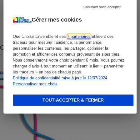
Continuer sans accepter
Gérer mes cookies
Que Choisir Ensemble et ses
7 partenaires
utilisent des
traceurs pour mesurer l’audience, la performance,
Cafetière à capsules zéro déchet CoffeeB (vidéo)
personnaliser les contenus, les partager, optimiser la
- Premières impressions
promotion et afficher des contenus provenant de sites tiers.
Nous conserverons votre choix pendant 6 mois. Vous pourrez
changer d’avis à tout moment en utilisant le lien « paramétrer
les traceurs » en bas de chaque page.
CONSEILS
Politique de confidentialité mise à jour le 12/07/2024
Personnaliser mes choix
TOUT ACCEPTER & FERMER