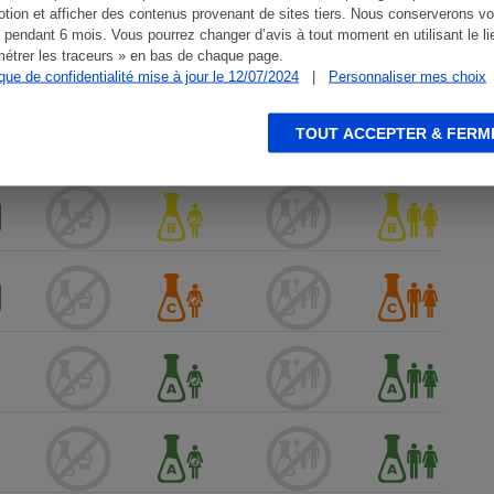
tion et afficher des contenus provenant de sites tiers. Nous conserverons vo
 pendant 6 mois. Vous pourrez changer d’avis à tout moment en utilisant le li
étrer les traceurs » en bas de chaque page.
ique de confidentialité mise à jour le 12/07/2024
|
Personnaliser mes choix
TOUT ACCEPTER & FERM