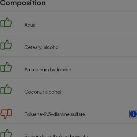
Composition
Internet
Gros électroménager
Téléphonie
Aqua
Petit électroménager 
Complément
alimentaire
Mutuelle
Assurance emprunteu
Cetearyl alcohol
Ammonium hydroxide
Matelas
Champa
boutei
Banque 
Coconut alcohol
Téléviseur
Antimoustique
Lave-linge
Toluene-2,5-diamine sulfate
Sodium laureth-6 carboxylate