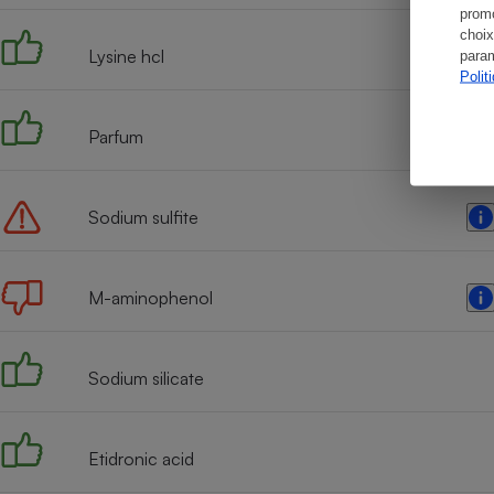
promo
choix
Lysine hcl
param
Polit
Parfum
Sodium sulfite
M-aminophenol
Sodium silicate
Etidronic acid