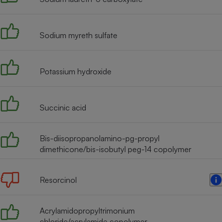
Radiateur électrique
Sodium myreth sulfate
Téléphone mobile -
Smartphone
Plaque de cuisson à
induction
Potassium hydroxide
Climatiseur -
Succinic acid
Ventilateur
Bis-diisopropanolamino-pg-propyl
Antivirus
dimethicone/bis-isobutyl peg-14 copolymer
Climatiseur -
Ventilateur
Resorcinol
Acrylamidopropyltrimonium
chloride/acrylamide copolymer