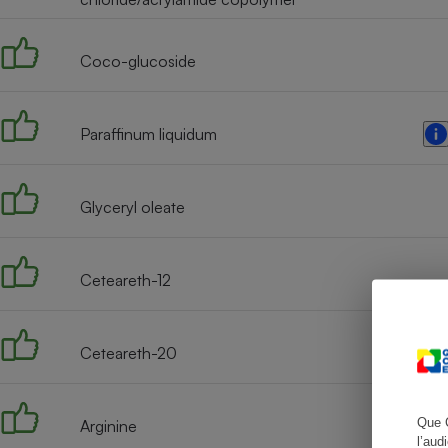
Coco-glucoside
Cafetière à expresso
Paraffinum liquidum
Glyceryl oleate
Ceteareth-12
Robot ménager
Ceteareth-20
Que 
Arginine
l’aud