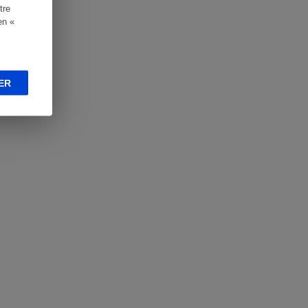
tre
en «
ER