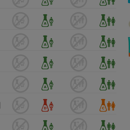
Électricité - Gaz
Appareil photo
numérique
Four encastrable
Lessive
Aspirateur