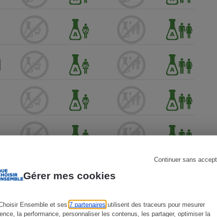
s
Réfrigérateur
Continuer sans accept
Gérer mes cookies
Choisir Ensemble et ses
7 partenaires
utilisent des traceurs pour mesurer
ience, la performance, personnaliser les contenus, les partager, optimiser la