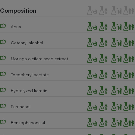
Téléphone mobile -
Smartphone
Composition
Plaque de cuisson à
induction
Aqua
Cetearyl alcohol
Climatiseur -
Ventilateur
Moringa oleifera seed extract
Antivirus
Tocopheryl acetate
Climatiseur -
Ventilateur
Hydrolyzed keratin
Panthenol
Benzophenone-4