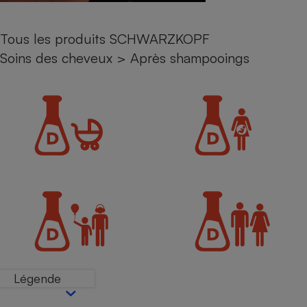
Petit électroménager - U
Complément
Tous les produits SCHWARZKOPF
alimentaire
Mutuelle
Soins des cheveux
>
Après shampooings
Assurance emprunteur
Matelas
Champagne
bouteille
Banque en 
Téléviseur
Antimoustique
Lave-linge
Radiateur électrique
Légende