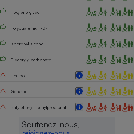
Hexylene glycol
Polyquaternium-37
Isopropyl alcohol
Dicaprylyl carbonate
Linalool
Geraniol
Butylphenyl methylpropional
Soutenez-nous,
rejoignez-nous,