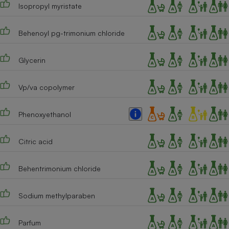
Isopropyl myristate
Cafetière à expressos
Behenoyl pg-trimonium chloride
Glycerin
Vp/va copolymer
Phenoxyethanol
Robot ménager
Citric acid
Behentrimonium chloride
Sodium methylparaben
Parfum