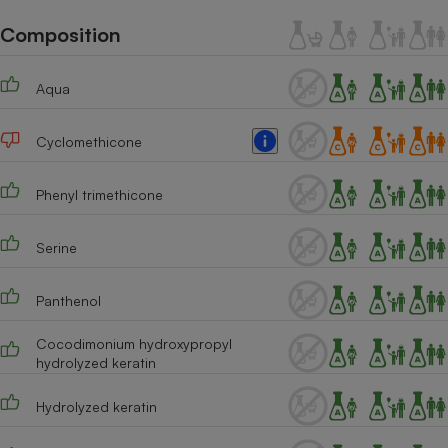
Téléphone mobile -
Smartphone
Composition
Plaque de cuisson à
induction
Aqua
Cyclomethicone
Climatiseur -
Ventilateur
Phenyl trimethicone
Antivirus
Serine
Climatiseur -
Ventilateur
Panthenol
Cocodimonium hydroxypropyl
hydrolyzed keratin
Hydrolyzed keratin