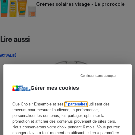
Crèmes solaires visage - Le protocole
Lire aussi
ACTUALITÉ
Continuer sans accepter
Gérer mes cookies
Que Choisir Ensemble et ses
7 partenaires
utilisent des
traceurs pour mesurer l’audience, la performance,
personnaliser les contenus, les partager, optimiser la
promotion et afficher des contenus provenant de sites tiers.
Nous conserverons votre choix pendant 6 mois. Vous pourrez
changer d’avis à tout moment en utilisant le lien « paramétrer