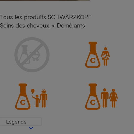
Petit électroménager - U
Complément
Tous les produits SCHWARZKOPF
alimentaire
Mutuelle
Soins des cheveux
>
Démêlants
Assurance emprunteur
Matelas
Champagne
bouteille
Banque en 
Téléviseur
Antimoustique
Lave-linge
Radiateur électrique
Légende