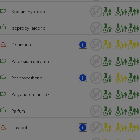
Cafetière à expressos
Sodium hydroxide
Isopropyl alcohol
Coumarin
Potassium sorbate
Robot ménager
Phenoxyethanol
Polyquaternium-37
Parfum
Linalool