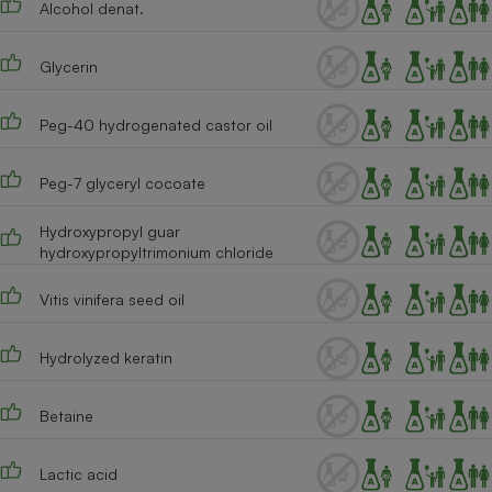
Alcohol denat.
Téléphone mobile -
Smartphone
Plaque de cuisson à
induction
Glycerin
Peg-40 hydrogenated castor oil
Climatiseur -
Ventilateur
Peg-7 glyceryl cocoate
Hydroxypropyl guar
Antivirus
hydroxypropyltrimonium chloride
Climatiseur -
Vitis vinifera seed oil
Ventilateur
Hydrolyzed keratin
Betaine
Lactic acid