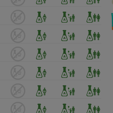
Électricité - Gaz
Appareil photo
numérique
Four encastrable
Lessive
Aspirateur