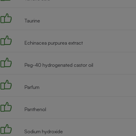
Radiateur électrique
Taurine
Téléphone mobile -
Smartphone
Plaque de cuisson à
induction
Echinacea purpurea extract
Climatiseur -
Peg-40 hydrogenated castor oil
Ventilateur
Parfum
Antivirus
Climatiseur -
Ventilateur
Panthenol
Sodium hydroxide