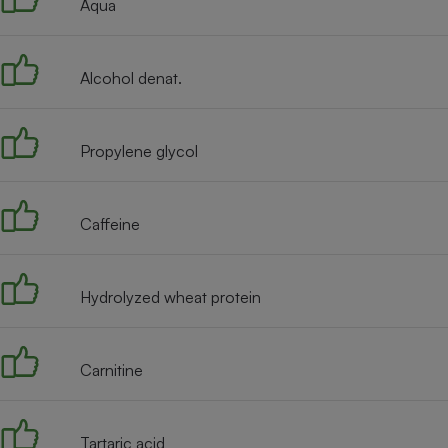
Aqua
Internet
Gros électroménager
Téléphonie
Alcohol denat.
Petit électroménager 
Complément
alimentaire
Mutuelle
Propylene glycol
Assurance emprunteu
Caffeine
Matelas
Champa
boutei
Banque 
Hydrolyzed wheat protein
Téléviseur
Antimoustique
Lave-linge
Carnitine
Tartaric acid