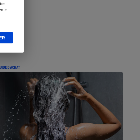
tre
en «
ER
UIDE D'ACHAT