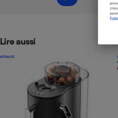
promo
choix
param
Polit
Lire aussi
ACTUALITÉ