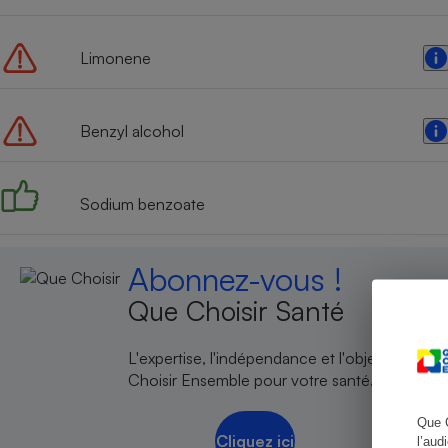
Limonene
Cafetière à expresso
Benzyl alcohol
Sodium benzoate
Abonnez-vous !
Robot ménager
Que Choisir Santé
L'expertise, l'indépendance et l'objectivité de
Choisir Ensemble pour votre santé.
Que 
Cliquez ici
l’aud