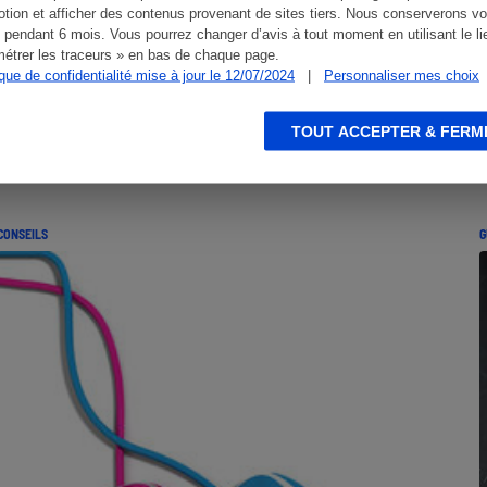
tion et afficher des contenus provenant de sites tiers. Nous conserverons vo
 pendant 6 mois. Vous pourrez changer d’avis à tout moment en utilisant le li
étrer les traceurs » en bas de chaque page.
ique de confidentialité mise à jour le 12/07/2024
|
Personnaliser mes choix
TOUT ACCEPTER & FERM
CONSEILS
G